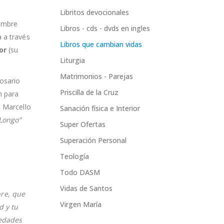
Libritos devocionales
iembre
Libros - cds - dvds en ingles
 a través
Libros que cambian vidas
or
(su
Liturgia
Matrimonios - Parejas
Rosario
Priscilla de la Cruz
n para
n Marcello
Sanación física e Interior
 Longo”
Super Ofertas
Superación Personal
Teología
Todo DASM
Vidas de Santos
bre, que
Virgen María
d y tu
medades