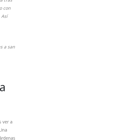
do con
 Así
as a san
a
 ver a
 Una
Cárdenas