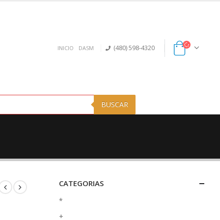
(480) 598-4320
INICIO
DASM
BUSCAR
CATEGORIAS
*
+