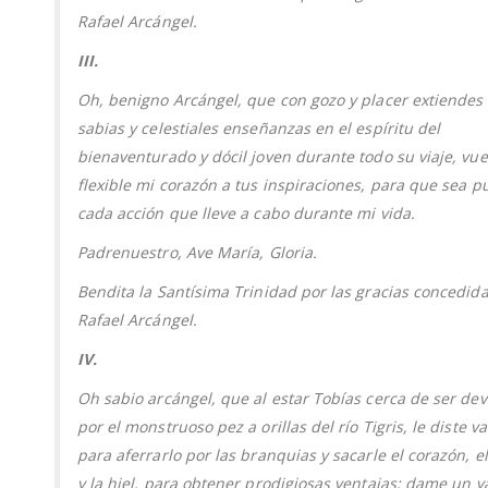
Rafael Arcángel.
III.
Oh, benigno Arcángel, que con gozo y placer extiendes 
sabias y celestiales enseñanzas en el espíritu del
bienaventurado y dócil joven durante todo su viaje, vue
flexible mi corazón a tus inspiraciones, para que sea p
cada acción que lleve a cabo durante mi vida.
Padrenuestro, Ave María, Gloria.
Bendita la Santísima Trinidad por las gracias concedid
Rafael Arcángel.
IV.
Oh sabio arcángel, que al estar Tobías cerca de ser de
por el monstruoso pez a orillas del río Tigris, le diste va
para aferrarlo por las branquias y sacarle el corazón, e
y la hiel, para obtener prodigiosas ventajas; dame un v