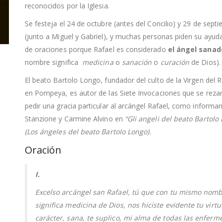
reconocidos por la Iglesia.
Se festeja el 24 de octubre (antes del Concilio) y 29 de sept
(junto a Miguel y Gabriel), y muchas personas piden su ayuda
de oraciones porque Rafael es considerado
el ángel sanad
nombre significa
medicina
o
sanación
o
curación
de Dios).
El beato Bartolo Longo, fundador del culto de la Virgen del 
en Pompeya, es autor de las Siete Invocaciones que se reza
pedir una gracia particular al arcángel Rafael, como informa
Stanzione y Carmine Alvino en
“
Gli angeli del beato Bartolo
(Los ángeles del beato Bartolo Longo).
Oración
I.
Excelso arcángel san Rafael, tú que con tu mismo nom
significa medicina de Dios, nos hiciste evidente tu virtu
carácter, sana, te suplico, mi alma de todas las enfer