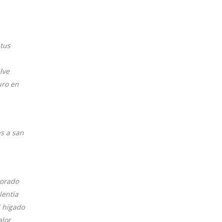
tus
lve
uro en
as a san
vorado
lentía
l hígado
alor