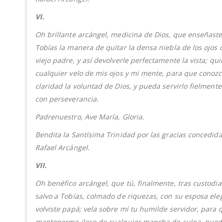
VI.
Oh brillante arcángel, medicina de Dios, que enseñaste
Tobías la manera de quitar la densa niebla de los ojos 
viejo padre, y así devolverle perfectamente la vista; qui
cualquier velo de mis ojos y mi mente, para que conoz
claridad la voluntad de Dios, y pueda servirlo fielmente
con perseverancia.
Padrenuestro, Ave María, Gloria.
Bendita la Santísima Trinidad por las gracias concedid
Rafael Arcángel.
VII.
Oh benéfico arcángel, que tú, finalmente, tras custodia
salvo a Tobías, colmado de riquezas, con su esposa eleg
volviste papá; vela sobre mí tu humilde servidor, para 
mantenerme ileso de cualquier mancha de culpa, pued