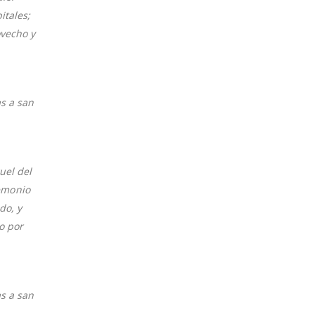
itales;
ovecho y
as a san
uel del
emonio
do, y
o por
as a san