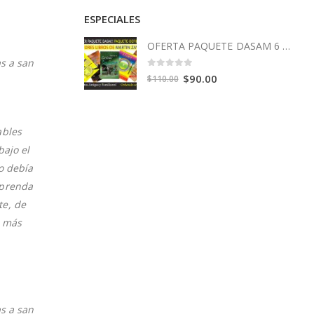
ESPECIALES
OFERTA PAQUETE DASAM 6 Libros
as a san
0
out of 5
Original
Current
$
90.00
$
110.00
price
price
was:
is:
$110.00.
$90.00.
ables
bajo el
o debía
aprenda
te, de
s más
as a san