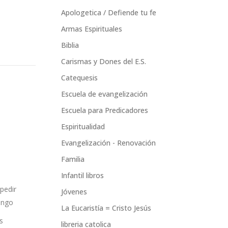
Apologetica / Defiende tu fe
Armas Espirituales
Biblia
Carismas y Dones del E.S.
Catequesis
Escuela de evangelización
Escuela para Predicadores
Espiritualidad
Evangelización - Renovación
Familia
Infantil libros
pedir
Jóvenes
ongo
La Eucaristía = Cristo Jesús
s
libreria catolica