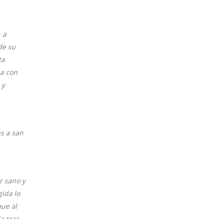
 a
de su
ta
ca con
 y
as a san
r sano y
ida lo
que al
a tras