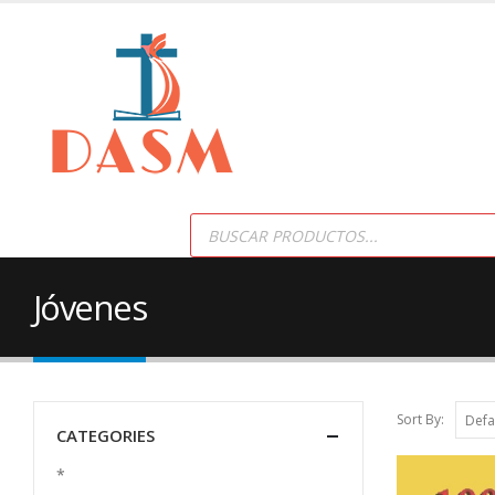
Products
search
Jóvenes
Sort By:
CATEGORIES
*