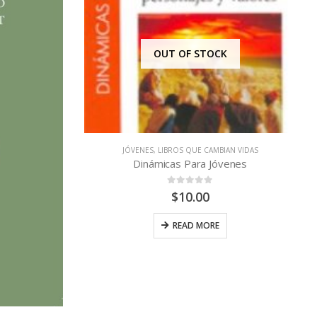
OUT OF STOCK
JÓVENES
,
LIBROS QUE CAMBIAN VIDAS
Dinámicas Para Jóvenes
0
out of 5
$
10.00
READ MORE