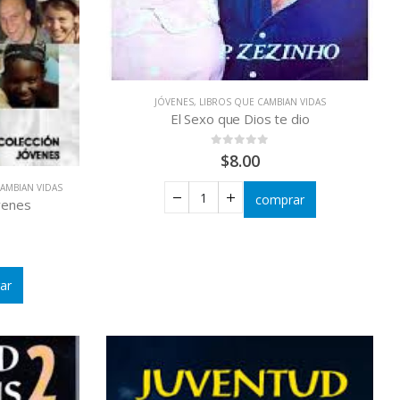
JÓVENES
,
LIBROS QUE CAMBIAN VIDAS
El Sexo que Dios te dio
0
out of 5
$
8.00
AMBIAN VIDAS
comprar
venes
ar