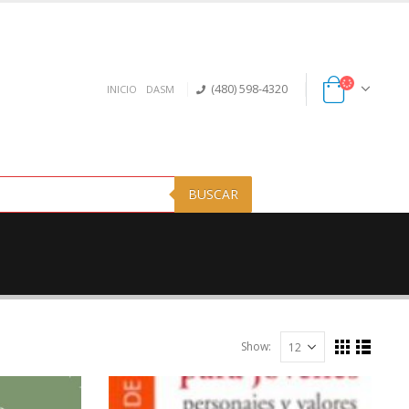
(480) 598-4320
INICIO
DASM
BUSCAR
Show: