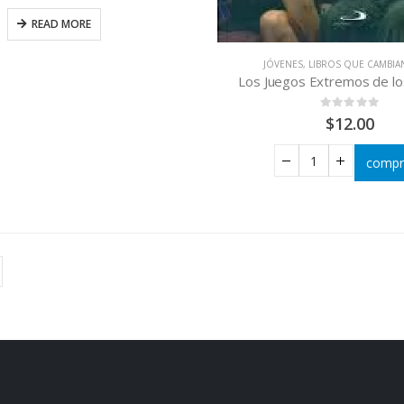
READ MORE
JÓVENES
,
LIBROS QUE CAMBIA
Los Juegos Extremos de lo
0
out of 5
$
12.00
compr