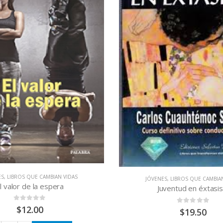
ES
,
LIBROS QUE CAMBIAN VIDAS
JÓVENES
,
LIBROS QUE CAMBIA
l valor de la espera
Juventud en éxtasis
0
out of 5
$
12.00
0
out of 5
$
19.50