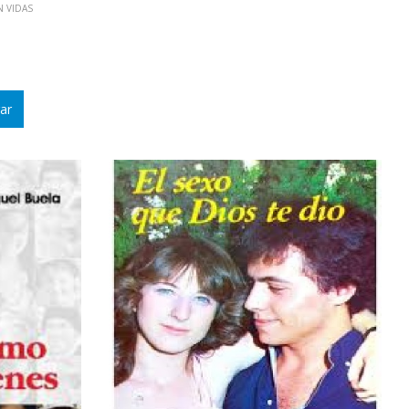
N VIDAS
ar