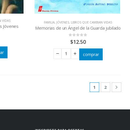
N VIDAS
FAMILIA
,
JÓVENES
,
LIBROS QUE CAMBIAN VIDAS
s Jóvenes
Memorias de un Ángel de la Guarda jubilado
0
out of 5
$
12.50
ar
comprar
1
2