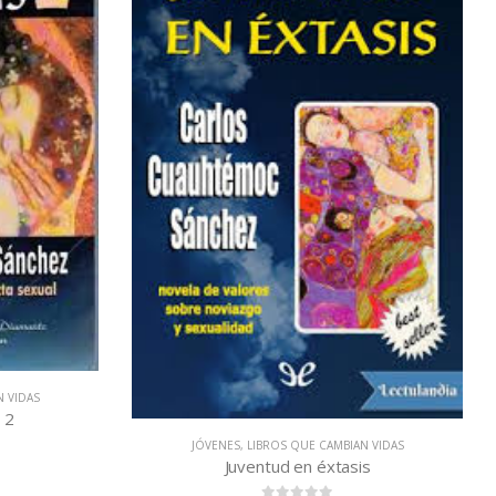
N VIDAS
 2
JÓVENES
,
LIBROS QUE CAMBIAN VIDAS
Juventud en éxtasis