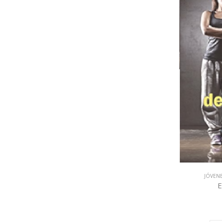
JÓVEN
E