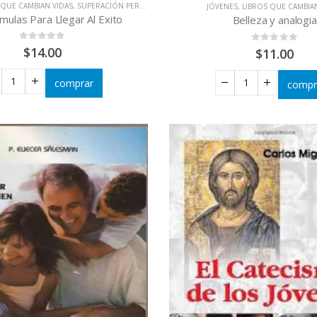
 QUE CAMBIAN VIDAS
,
SUPERACIÓN PERSONAL
JÓVENES
,
LIBROS QUE CAMBIA
mulas Para Llegar Al Exito
Belleza y analogia
0
out of 5
$
14.00
0
out of 5
$
11.00
comprar
compr