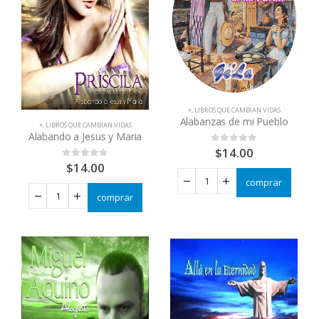
+
,
LIBROS QUE CAMBIAN VIDAS
Alabanzas de mi Pueblo
+
,
LIBROS QUE CAMBIAN VIDAS
Alabando a Jesus y Maria
$
14.00
0
out of 5
$
14.00
0
out of 5
comprar
comprar