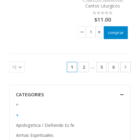
+
,
LIBROS QUE CAMBIAN VIDAS
Cantos Liturgicos
$
11.00
0
out of 5
comprar
…
1
2
5
6
CATEGORIES
*
+
Apologetica / Defiende tu fe
Armas Espirituales