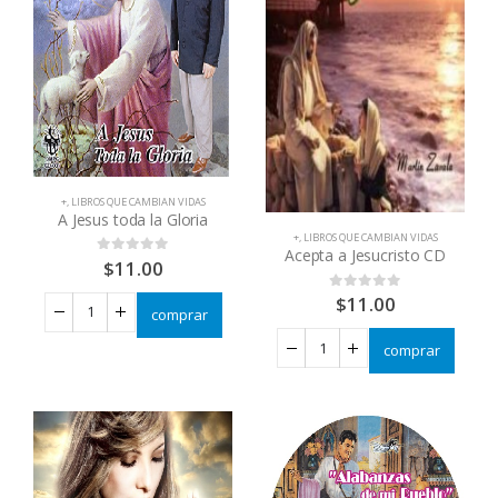
+
,
LIBROS QUE CAMBIAN VIDAS
A Jesus toda la Gloria
+
,
LIBROS QUE CAMBIAN VIDAS
Acepta a Jesucristo CD
$
11.00
0
out of 5
$
11.00
0
out of 5
comprar
comprar