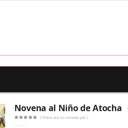
Novena al Niño de Atocha
( There are no reviews yet. )
0
out of 5