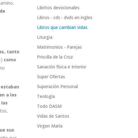
camino.
Libritos devocionales
 de
Libros - cds - dvds en ingles
Libros que cambian vidas
Liturgia
Matrimonios - Parejas
as, tanto
Priscilla de la Cruz
e)
como
Sanación física e Interior
 su
Super Ofertas
Superación Personal
 estaban
an a las
Teología
 las
Todo DASM
tos,
Vidas de Santos
Virgen María
ue sus
 niño que