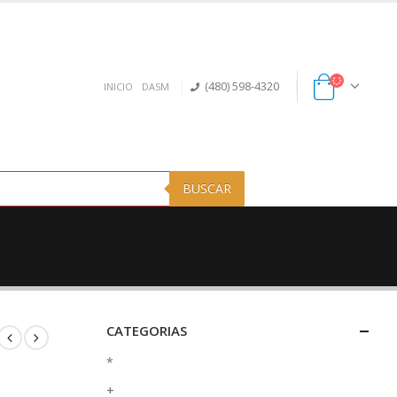
(480) 598-4320
INICIO
DASM
BUSCAR
CATEGORIAS
*
+