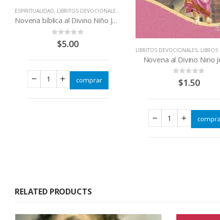
ESPIRITUALIDAD
,
LIBRITOS DEVOCIONALES
,
LIBROS QUE CAMBIAN VIDAS
Novena bíblica al Divino Niño Jesús
0
out of 5
$
5.00
LIBRITOS DEVOCIONALES
,
LIBROS QUE CA
Novena al Divino Nino 
comprar
0
out of 5
$
1.50
compra
RELATED PRODUCTS