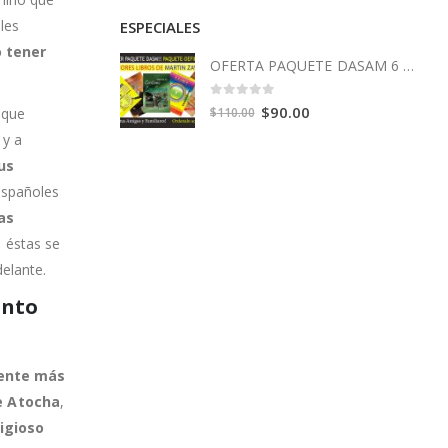
les
ESPECIALES
o tener
OFERTA PAQUETE DASAM 6 Libros
0
out of 5
Original
Current
$
90.00
 que
$
110.00
price
price
, y a
was:
is:
us
$110.00.
$90.00.
 españoles
as
,
éstas se
elante.
anto
ente más
e Atocha
,
ligioso