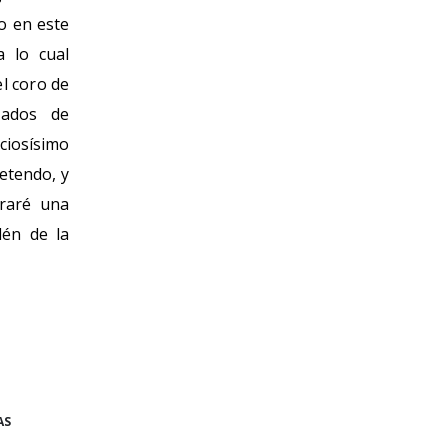
o en este
a lo cual
l coro de
nados de
ciosísimo
etendo, y
graré una
lén de la
AS