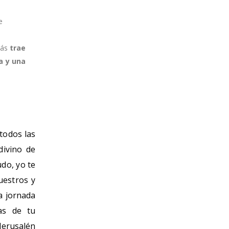
e
más
trae
a y una
todos las
divino de
do, yo te
uestros y
a jornada
as de tu
Jerusalén