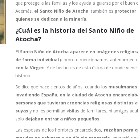
que protege a las familias y los ayuda a guiarse por el buen 
Además,
el Santo Niño de Atocha
, también es
protector
quienes se dedican a la minería.
¿Cuál es la historia del Santo Niño de
Atocha?
El
Santo Niño de Atocha aparece en imágenes religios
de forma individual
(como te mencionamos anteriorment
con la Virge
n. Y de hecho es de esta última de donde viene
historia.
Se dice que hace cientos de años, cuando los
musulmanes
invadiendo España, en la ciudad de Atocha encarcelab
personas que tuvieran creencias religiosas distintas a
suyas
y no les permitían visitas de familiares, ni amigos adul
sólo
dejaban entrar a niños pequeños.
Las esposas de los hombres encarcelados,
rezaban para q
maridos se salvaran y un día sin esperarlo
, apareció un