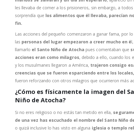
les llevaba de comer a los prisioneros, sin embargo, a todos 
sorprendía que
los alimentos que él llevaba, parecían n
fin.
Las acciones del pequeño comenzaron a ganar fama, por lo
las
personas del lugar empezaron a creer mucho en é
l
llamarlo
el Santo Niño de Atocha
pues comentaban que
s
acciones eran como milagros
, debido a ello, cuando los
y los musulmanes llegaron a América,
trajeron consigo es
creencias que se fueron esparciendo entre los locales
fueron reforzando con otros milagros que ocurrieron más ad
¿Cómo es físicamente la imagen del S
Niño de Atocha?
Si no eres religioso o no estás tan metido en ella,
seguram
de una vez has escuchado el nombre del Santo Niño d
o quizá inclusive lo has visto en alguna
iglesia o templo re