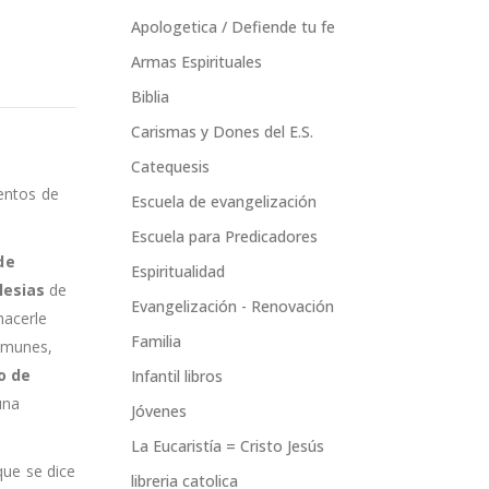
Apologetica / Defiende tu fe
Armas Espirituales
Biblia
Carismas y Dones del E.S.
Catequesis
ientos de
Escuela de evangelización
Escuela para Predicadores
de
Espiritualidad
lesias
de
Evangelización - Renovación
hacerle
Familia
omunes,
o de
Infantil libros
una
Jóvenes
La Eucaristía = Cristo Jesús
que se dice
libreria catolica