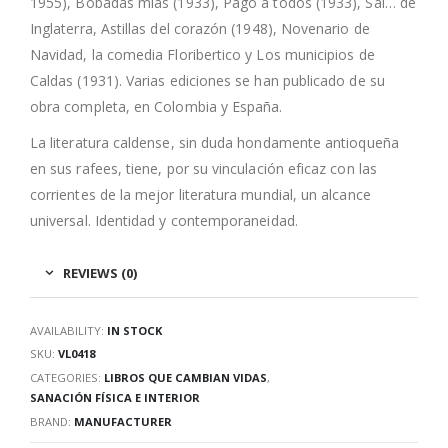
1955), Bobadas mías (1933), Pago a todos (1933), Sal… de
Inglaterra, Astillas del corazón (1948), Novenario de
Navidad, la comedia Floribertico y Los municipios de
Caldas (1931). Varias ediciones se han publicado de su
obra completa, en Colombia y España.
La literatura caldense, sin duda hondamente antioqueña
en sus rafees, tiene, por su vinculación eficaz con las
corrientes de la mejor literatura mundial, un alcance
universal. Identidad y contemporaneidad.
REVIEWS (0)
AVAILABILITY:
IN STOCK
SKU:
VL0418
CATEGORIES:
LIBROS QUE CAMBIAN VIDAS
,
SANACIÓN FÍSICA E INTERIOR
BRAND:
MANUFACTURER