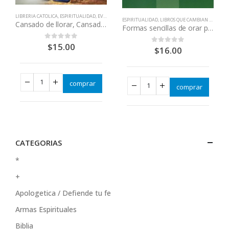
LIBRERIA CATOLICA
,
ESPIRITUALIDAD
,
EVANGELIZACIÓN - RENOVACIÓN
,
LIBROS QUE CAMBIAN VID
ESPIRITUALIDAD
,
LIBROS QUE CAMBIAN VIDAS
,
SA
Cansado de llorar, Cansado de pecar, Cansado de vivir
Formas sencillas de orar por sanación
$
15.00
0
out of 5
$
16.00
0
out of 5
comprar
comprar
CATEGORIAS
*
+
Apologetica / Defiende tu fe
Armas Espirituales
Biblia