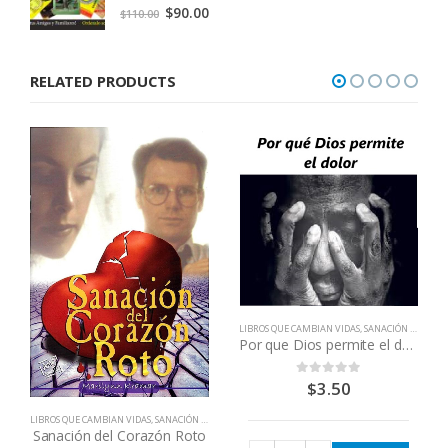
0
out of 5
Original
Current
$
90.00
$
110.00
price
price
was:
is:
RELATED PRODUCTS
$110.00.
$90.00.
LIBROS QUE CAMBIAN VIDAS
,
SANACIÓN FÍSICA E INTERIOR
Por que Dios permite el dolor
$
3.50
0
out of 5
LIBROS QUE CAMBIAN VIDAS
,
SANACIÓN FÍSICA E INTERIOR
Sanación del Corazón Roto