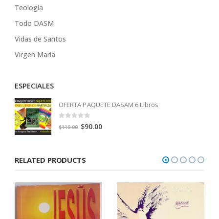
Teología
Todo DASM
Vidas de Santos
Virgen María
ESPECIALES
OFERTA PAQUETE DASAM 6 Libros
0
out of 5
Original
Current
$
90.00
$
110.00
price
price
was:
is:
RELATED PRODUCTS
$110.00.
$90.00.