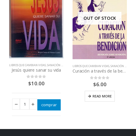
OUT OF STOCK
LIBROS QUE CAMBIAN VIDAS
,
SANACIÓN FÍSICA E INTERIOR
LIBROS QUE CAMBIAN VIDAS
,
SANACIÓN FÍSICA E INTERIOR
Jesús quiere sanar su vida
Curación a través de la bendición
$
10.00
0
out of 5
$
6.00
0
out of 5
READ MORE
comprar