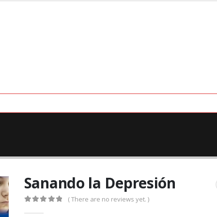
Sanando la Depresión
( There are no reviews yet. )
0
out of 5