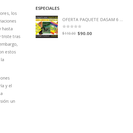
ESPECIALES
rores, los
OFERTA PAQUETE DASAM 6 Libros
riaciones
y hasta
0
out of 5
Original
Current
$
90.00
$
110.00
triste tras
price
price
 embargo,
was:
is:
con estos
$110.00.
$90.00.
 la
ciones
ía y el
la
sión: un