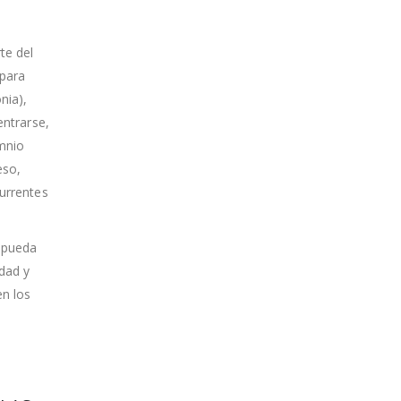
te del
 para
nia),
entrarse,
omnio
eso,
currentes
o pueda
dad y
en los