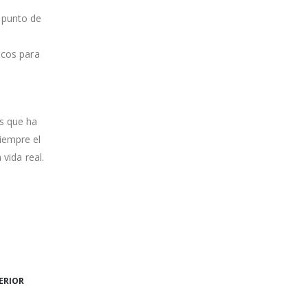
 punto de
icos para
os que ha
iempre el
 vida real.
TERIOR