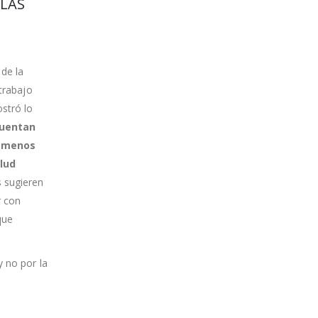
 LAS
 de la
 trabajo
stró lo
cuentan
n menos
lud
s sugieren
r con
que
y no por la