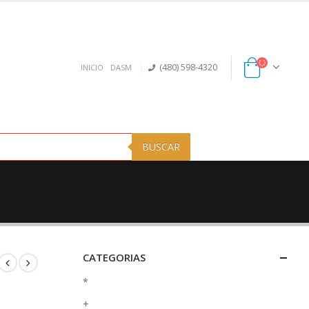
(480) 598-4320
INICIO
DASM
BUSCAR
CATEGORIAS
*
+