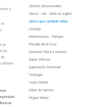
Libritos devocionales
ermas y
Libros - cds - dvds en ingles
Libros que cambian vidas
 el
Liturgia
os
Matrimonios - Parejas
Priscilla de la Cruz
n la
e las
Sanación física e Interior
 de
Super Ofertas
e dólares
Superación Personal
Teología
Todo DASM
Vidas de Santos
onas
depresión
Virgen María
 buscar