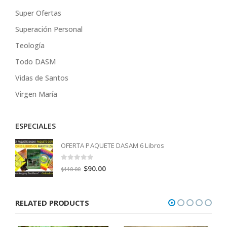
Super Ofertas
Superación Personal
Teología
Todo DASM
Vidas de Santos
Virgen María
ESPECIALES
OFERTA PAQUETE DASAM 6 Libros
0
out of 5
Original
Current
$
90.00
$
110.00
price
price
was:
is:
RELATED PRODUCTS
$110.00.
$90.00.