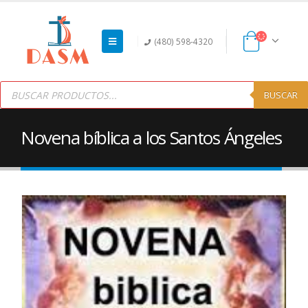
(480) 598-4320
Products
search
BUSCAR
Novena bíblica a los Santos Ángeles