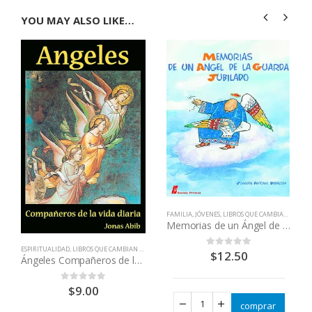
YOU MAY ALSO LIKE…
FAMILIA
,
JÓVENES
,
LIBROS QUE CAMBIAN VIDAS
Memorias de un Ángel de la Guarda jubilado
ESPIRITUALIDAD
,
LIBROS QUE CAMBIAN VIDAS
$
12.50
0
out of 5
Ángeles Compañeros de la vida diaria
$
9.00
0
out of 5
comprar