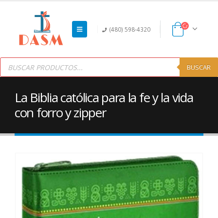
(480) 598-4320
Products
search
BUSCAR
La Biblia católica para la fe y la vida
con forro y zipper