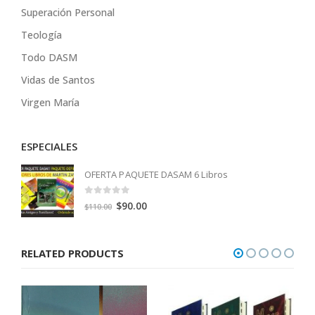
Superación Personal
Teología
Todo DASM
Vidas de Santos
Virgen María
ESPECIALES
OFERTA PAQUETE DASAM 6 Libros
0
out of 5
Original
Current
$
90.00
$
110.00
price
price
was:
is:
RELATED PRODUCTS
$110.00.
$90.00.