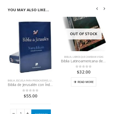
YOU MAY ALSO LIKE…
OUT OF STOCK
BIBLIA
,
LIBROS QUE CAMBIAN VIDAS
Biblia Latinoamericana de pasta dura y letra grande sin indice
$
32.00
0
out of 5
BIBLIA
,
ESCUELA PARA PREDICADORES
,
LIBROS QUE CAMBIAN VIDAS
READ MORE
Biblia de Jerusalén con Índice
,
LIBROS QUE CAMBIAN VIDAS
$
55.00
0
out of 5
comprar