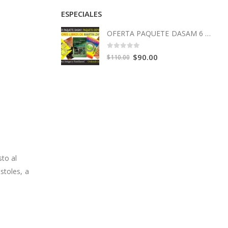
ESPECIALES
OFERTA PAQUETE DASAM 6 Libros
0
out of 5
Original
Current
$
90.00
$
110.00
price
price
was:
is:
$110.00.
$90.00.
sto al
stoles, a