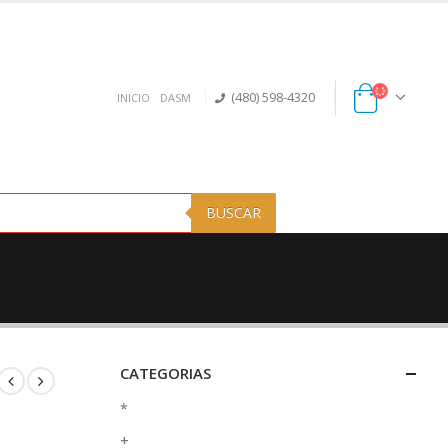
(480) 598-4320
INICIO
DASM
BUSCAR
CATEGORIAS
*
+