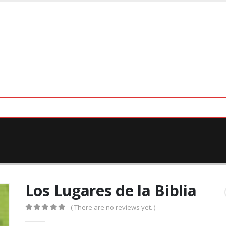
Los Lugares de la Biblia
( There are no reviews yet. )
0
out of 5