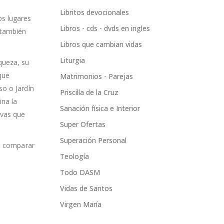
Libritos devocionales
os lugares
Libros - cds - dvds en ingles
 también
Libros que cambian vidas
Liturgia
queza, su
que
Matrimonios - Parejas
so o Jardín
Priscilla de la Cruz
ina la
Sanación física e Interior
evas que
Super Ofertas
Superación Personal
al comparar
Teología
Todo DASM
Vidas de Santos
Virgen María