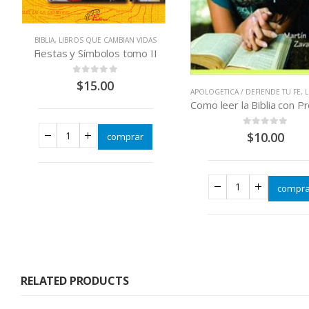
BIBLIA
,
LIBROS QUE CAMBIAN VIDAS
Fiestas y Símbolos tomo II
0
out of 5
$
15.00
APOLOGETICA / DEFIENDE TU FE
,
LI
0
out of 5
$
10.00
comprar
compra
RELATED PRODUCTS