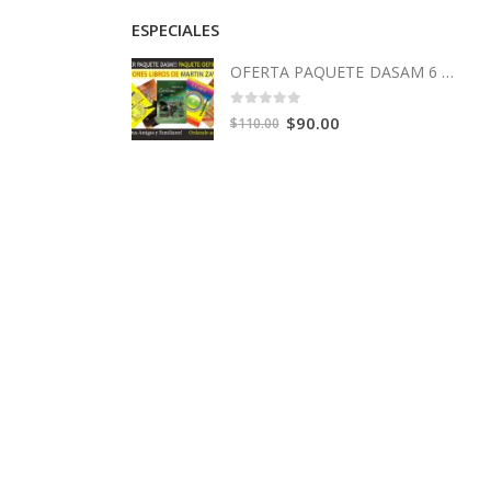
ESPECIALES
OFERTA PAQUETE DASAM 6 Libros
0
out of 5
Original
Current
$
90.00
$
110.00
price
price
was:
is:
$110.00.
$90.00.