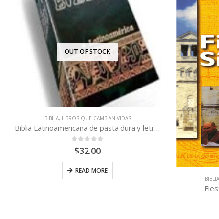
OUT OF STOCK
BIBLIA
,
LIBROS QUE CAMBIAN VIDAS
Biblia Latinoamericana de pasta dura y letra grande sin indice
0
out of 5
$
32.00
READ MORE
BIBLI
Fies