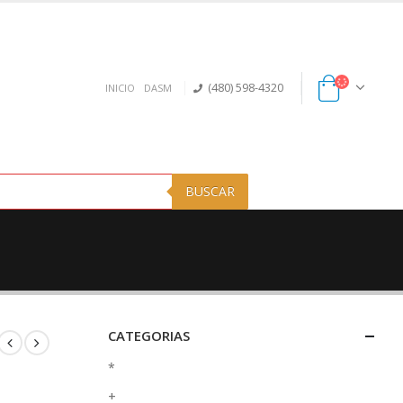
(480) 598-4320
INICIO
DASM
BUSCAR
CATEGORIAS
*
+