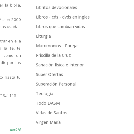
 la biblia,
Libritos devocionales
Libros - cds - dvds en ingles
 Mision 2000
Libros que cambian vidas
 mas usadas
Liturgia
rar en ella
Matrimonios - Parejas
n la fe, te
Priscilla de la Cruz
er como un
dir por las
Sanación física e Interior
Super Ofertas
to hasta tu
Superación Personal
Teología
” Sal 115
Todo DASM
Vidas de Santos
Virgen María
des010