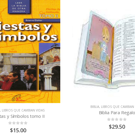
BIBLIA
,
LIBROS QUE CAMBIAN 
A
,
LIBROS QUE CAMBIAN VIDAS
Biblia Para Regal
tas y Símbolos tomo II
0
out of 5
$
29.50
0
out of 5
$
15.00