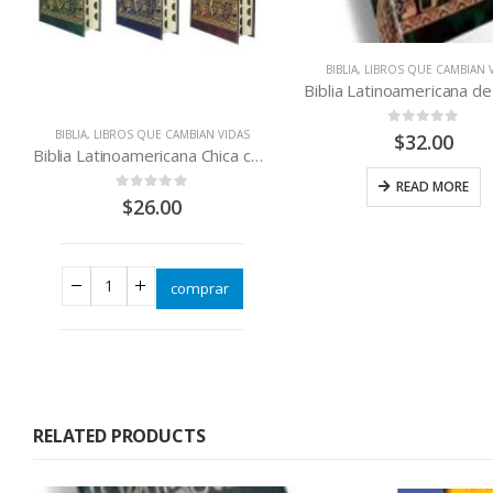
BIBLIA
,
LIBROS QUE CAMBIAN 
BIBLIA
,
LIBROS QUE CAMBIAN VIDAS
0
out of 5
$
32.00
Biblia Latinoamericana Chica con separadores
READ MORE
0
out of 5
$
26.00
comprar
RELATED PRODUCTS