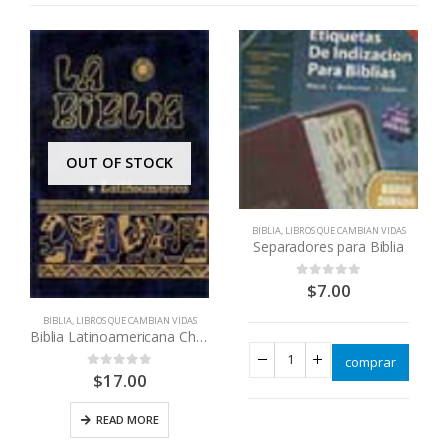
OUT OF STOCK
BIBLIA
,
LIBROS QUE CAMBIAN VIDAS
Separadores para Biblia
$
7.00
0
out of 5
BIBLIA
,
LIBROS QUE CAMBIAN VIDAS
Biblia Latinoamericana Chica
comprar
$
17.00
0
out of 5
READ MORE