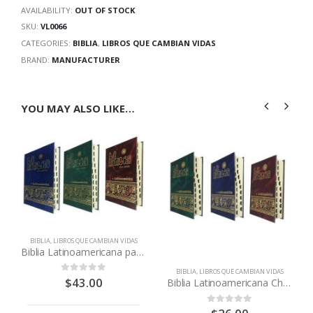
AVAILABILITY:
OUT OF STOCK
SKU:
VL0066
CATEGORIES:
BIBLIA
,
LIBROS QUE CAMBIAN VIDAS
BRAND:
MANUFACTURER
YOU MAY ALSO LIKE…
BIBLIA
,
LIBROS QUE CAMBIAN VIDAS
Biblia Latinoamericana pasta dura letra grande con indice
BIBLIA
,
LIBROS QUE CAMBIAN VIDAS
$
43.00
0
out of 5
Biblia Latinoamericana Chica con separadores
0
out of 5