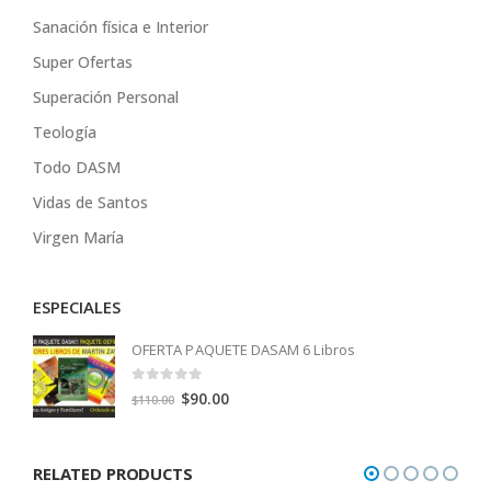
Sanación física e Interior
Super Ofertas
Superación Personal
Teología
Todo DASM
Vidas de Santos
Virgen María
ESPECIALES
OFERTA PAQUETE DASAM 6 Libros
0
out of 5
Original
Current
$
90.00
$
110.00
price
price
was:
is:
RELATED PRODUCTS
$110.00.
$90.00.