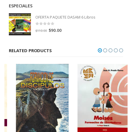
ESPECIALES
OFERTA PAQUETE DASAM 6 Libros
0
out of 5
Original
Current
$
90.00
$
110.00
price
price
was:
is:
RELATED PRODUCTS
$110.00.
$90.00.