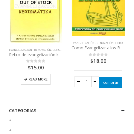
OUT OF STOCK
EVANGELIZACIÓN - RENOVACIÓN
,
LIBROS QUE CAMBIAN VIDAS
Como Evangelizar a los Bautizados
EVANGELIZACIÓN - RENOVACIÓN
,
LIBROS QUE CAMBIAN VIDAS
Retiro de evangelización kerigmática
$
18.00
0
out of 5
$
15.00
0
out of 5
READ MORE
comprar
CATEGORIAS
*