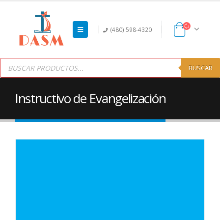
(480) 598-4320
Products
search
BUSCAR
Instructivo de Evangelización