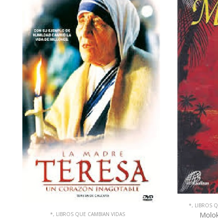
*
,
LIBROS QUE CAMBIAN VIDAS
,
SUPER OFERTAS
LIBROS QUE
Molokai y el P. Damian -video
La His