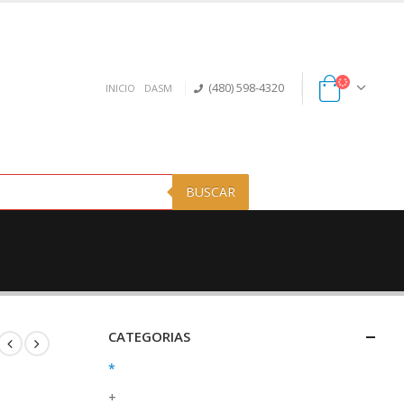
(480) 598-4320
INICIO
DASM
BUSCAR
CATEGORIAS
*
+