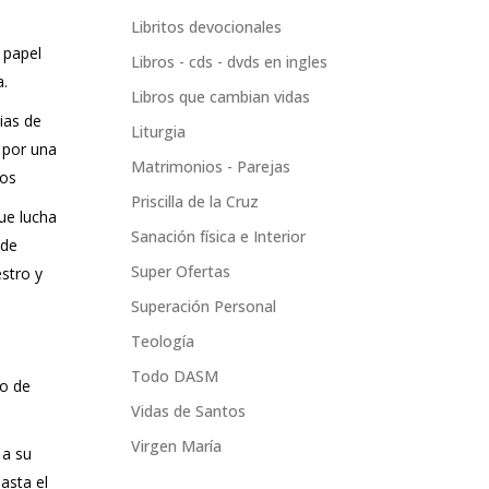
s
Libritos devocionales
 papel
Libros - cds - dvds en ingles
a.
Libros que cambian vidas
ias de
Liturgia
 por una
Matrimonios - Parejas
tos
Priscilla de la Cruz
ue lucha
Sanación física e Interior
 de
Super Ofertas
stro y
Superación Personal
Teología
Todo DASM
lo de
Vidas de Santos
Virgen María
 a su
asta el