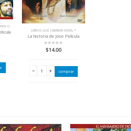
ER OFERTAS
LIBROS QUE CAMBIAN VIDAS
,
*
licula
La historia de Jose Pelicula
0
out of 5
$
14.00
r
comprar