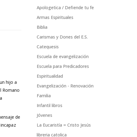
Apologetica / Defiende tu fe
Armas Espirituales
Biblia
Carismas y Dones del E.S.
Catequesis
Escuela de evangelización
Escuela para Predicadores
Espiritualidad
un hijo a
Evangelización - Renovación
ial Romano
Familia
ta
Infantil libros
Jóvenes
mensaje de
 incapaz
La Eucaristía = Cristo Jesús
libreria catolica