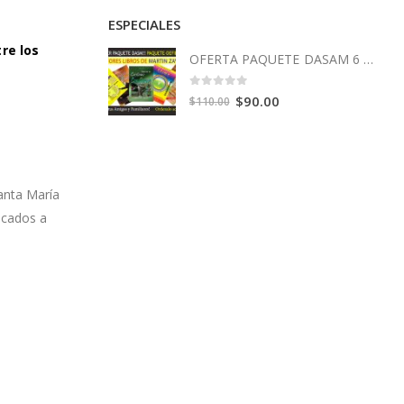
ESPECIALES
re los
OFERTA PAQUETE DASAM 6 Libros
0
out of 5
Original
Current
$
90.00
$
110.00
price
price
was:
is:
$110.00.
$90.00.
anta María
icados a