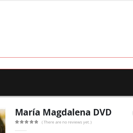
María Magdalena DVD
( There are no reviews yet. )
0
out of 5