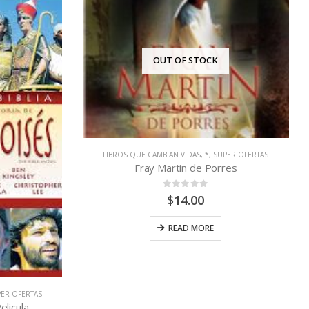
ER OFERTAS
res
*
,
LIBROS QUE CAMBIAN VIDAS
,
SUPER OFERTAS
Bernardita de Lourdes Dvd