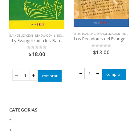
ESPIRITUALIDAD
,
EVANGELIZACIÓN - RENOVACIÓN
EVANGELIZACIÓN - RENOVACIÓN
,
LIBROS QUE CAMBIAN VIDAS
Los Pecadores del Evangelio
Id y Evangelizad a los Bautizados
$
13.00
0
out of 5
$
18.00
0
out of 5
comprar
comprar
CATEGORIAS
*
+