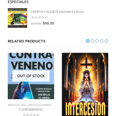
ESPECIALES
OFERTA PAQUETE DASAM 6 Libros
0
out of 5
Original
Current
$
90.00
$
110.00
price
price
was:
is:
RELATED PRODUCTS
$110.00.
$90.00.
OUT OF STOCK
,
LIBROS QUE CAMBIAN VIDAS
ESPIRITUALIDAD
,
LIBROS QUE CAMBIAN VIDAS
Contraveneno