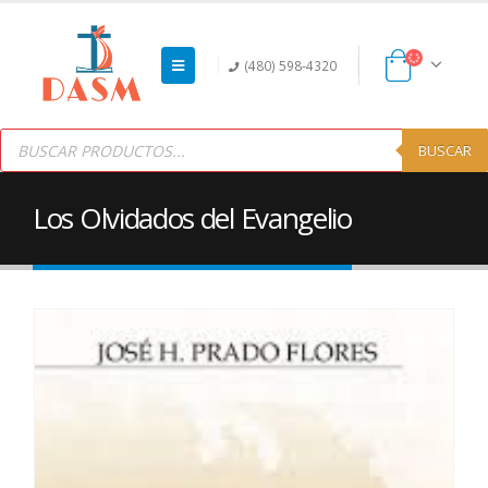
(480) 598-4320
Products
search
BUSCAR
Los Olvidados del Evangelio