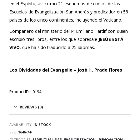
en el Espíritu, así como 21 esquemas de cursos de las
Escuelas de Evangelización San Andrés y predicador en 58
países de los cinco continentes, incluyendo el Vaticano.
Compañero del ministerio del P. Emiliano Tardif con quien
escribió tres libros, entre los que sobresale
JESÚS ESTÁ
VIVO
, que ha sido traducido a 25 idiomas.
Los Olvidados del Evangelio –
José H. Prado Flores
Product ID: L0194
REVIEWS (0)
AVAILABILITY:
IN STOCK
SKU:
1646-7-F
CATEGORIES:
ESPIRITUALIDAD
,
EVANGELIZACIÓN - RENOVACIÓN
,