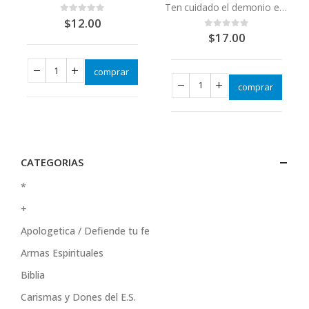
Ten cuidado el demonio existe
$
12.00
0
out of 5
$
17.00
0
out of 5
comprar
comprar
CATEGORIAS
*
+
Apologetica / Defiende tu fe
Armas Espirituales
Biblia
Carismas y Dones del E.S.