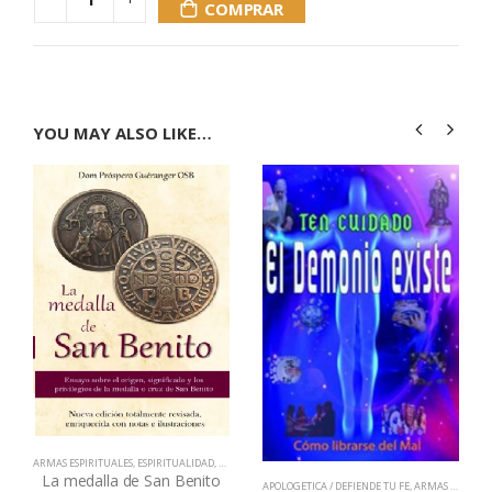
COMPRAR
YOU MAY ALSO LIKE…
ARMAS ESPIRITUALES
,
ESPIRITUALIDAD
,
EVANGELIZACIÓN - RENOVACIÓN
,
LIBROS QUE CAMBIAN V
La medalla de San Benito
APOLOGETICA / DEFIENDE TU FE
,
ARMAS ESPIRITUALES