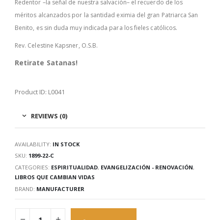
Redentor –la señal de nuestra salvación– el recuerdo de los
méritos alcanzados por la santidad eximia del gran Patriarca San
Benito, es sin duda muy indicada para los fieles católicos.
Rev. Celestine Kapsner, O.S.B.
Retirate Satanas!
Product ID: L0041
REVIEWS (0)
AVAILABILITY:
IN STOCK
SKU:
1899-22-C
CATEGORIES:
ESPIRITUALIDAD
,
EVANGELIZACIÓN - RENOVACIÓN
,
LIBROS QUE CAMBIAN VIDAS
BRAND:
MANUFACTURER