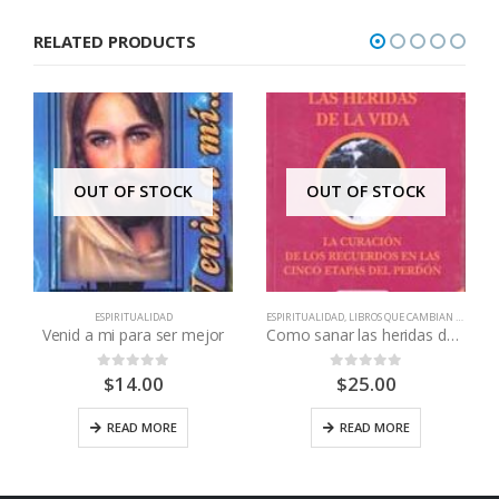
was:
is:
RELATED PRODUCTS
$110.00.
$90.00.
OUT OF STOCK
OUT OF STOCK
ESPIRITUALIDAD
ESPIRITUALIDAD
,
LIBROS QUE CAMBIAN VIDAS
,
SA
Venid a mi para ser mejor
Como sanar las heridas de la vida
$
14.00
$
25.00
0
out of 5
0
out of 5
,
LIBROS QUE CAMBIAN VIDAS
READ MORE
READ MORE