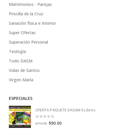
Matrimonios - Parejas
Priscilla de la Cruz
Sanación física e Interior
Super Ofertas
Superación Personal
Teología
Todo DASM
Vidas de Santos
Virgen María
ESPECIALES
OFERTA PAQUETE DASAM 6 Libros
0
out of 5
Original
Current
$
90.00
$
110.00
price
price