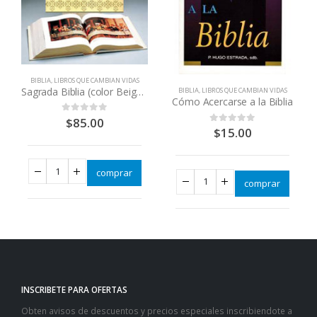
BIBLIA
,
LIBROS QUE CAMBIAN VIDAS
Sagrada Biblia (color Beige)letra y tamaño extra grande
BIBLIA
,
LIBROS QUE CAMBIAN VIDAS
Cómo Acercarse a la Biblia
$
85.00
0
out of 5
$
15.00
0
out of 5
comprar
comprar
INSCRIBETE PARA OFERTAS
Obten avisos de descuentos y precios especiales inscribiendote a