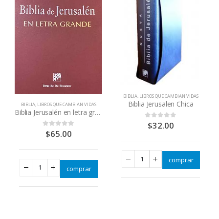
BIBLIA
,
LIBROS QUE CAMBIAN VIDAS
Biblia Jerusalen Chica
BIBLIA
,
LIBROS QUE CAMBIAN VIDAS
Biblia Jerusalén en letra grande
$
32.00
0
out of 5
$
65.00
0
out of 5
comprar
comprar