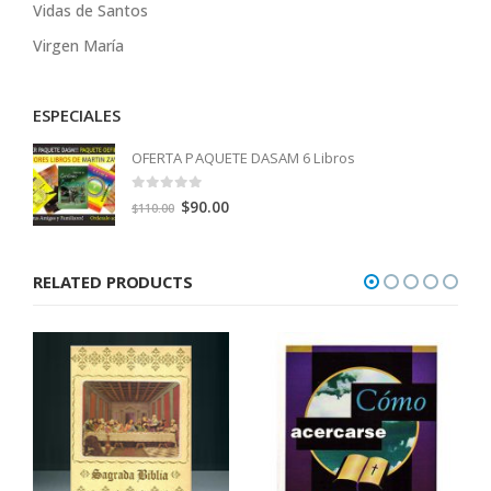
Vidas de Santos
Virgen María
ESPECIALES
OFERTA PAQUETE DASAM 6 Libros
0
out of 5
Original
Current
$
90.00
$
110.00
price
price
was:
is:
RELATED PRODUCTS
$110.00.
$90.00.