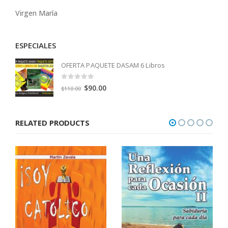
Virgen María
ESPECIALES
OFERTA PAQUETE DASAM 6 Libros
0
out of 5
Original
Current
$
90.00
$
110.00
price
price
was:
is:
RELATED PRODUCTS
$110.00.
$90.00.