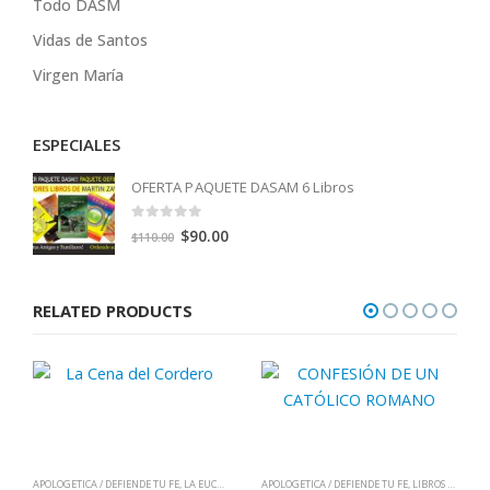
Todo DASM
Vidas de Santos
Virgen María
ESPECIALES
OFERTA PAQUETE DASAM 6 Libros
0
out of 5
Original
Current
$
90.00
$
110.00
price
price
was:
is:
RELATED PRODUCTS
$110.00.
$90.00.
APOLOGETICA / DEFIENDE TU FE
,
LA EUCARISTÍA = CRISTO JESÚS
APOLOGETICA / DEFIENDE TU FE
,
LIBROS QUE CAMBIAN VIDAS
,
LIBROS QUE CAMBIAN VIDAS