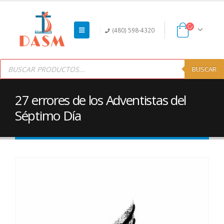
(480) 598-4320
Products
search
BUSCAR
27 errores de los Adventistas del
Séptimo Día