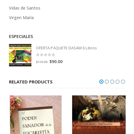
Vidas de Santos
Virgen María
ESPECIALES
OFERTA PAQUETE DASAM 6 Libros
0
out of 5
Original
Current
$
90.00
$
110.00
price
price
was:
is:
RELATED PRODUCTS
$110.00.
$90.00.