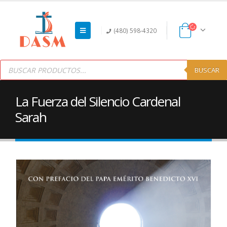
(480) 598-4320
Products
search
BUSCAR
La Fuerza del Silencio Cardenal
Sarah