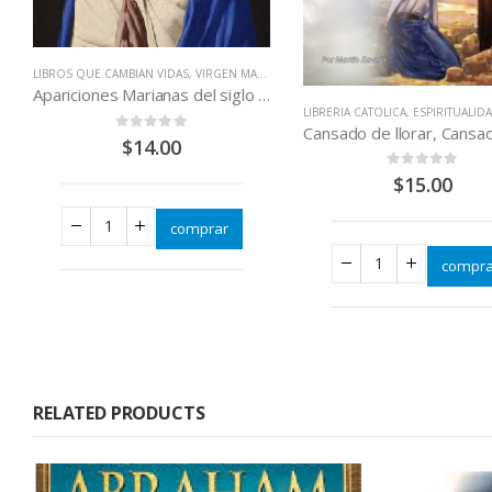
LIBROS QUE CAMBIAN VIDAS
,
VIRGEN MARÍA
Apariciones Marianas del siglo XX
LIBRERIA CATOLICA
,
ESPIRITUALID
0
out of 5
$
14.00
0
out of 5
$
15.00
comprar
compra
RELATED PRODUCTS