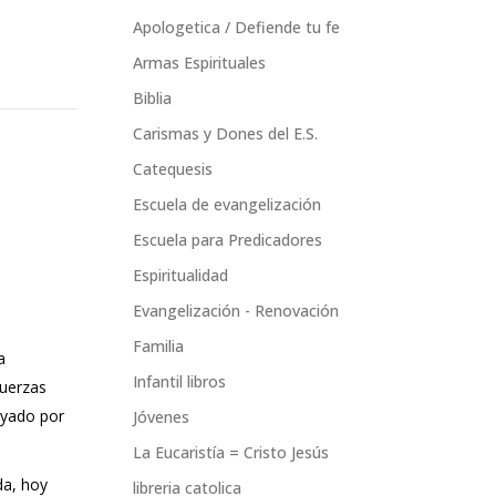
Apologetica / Defiende tu fe
Armas Espirituales
Biblia
Carismas y Dones del E.S.
Catequesis
Escuela de evangelización
Escuela para Predicadores
Espiritualidad
Evangelización - Renovación
Familia
a
Infantil libros
fuerzas
oyado por
Jóvenes
La Eucaristía = Cristo Jesús
da, hoy
libreria catolica