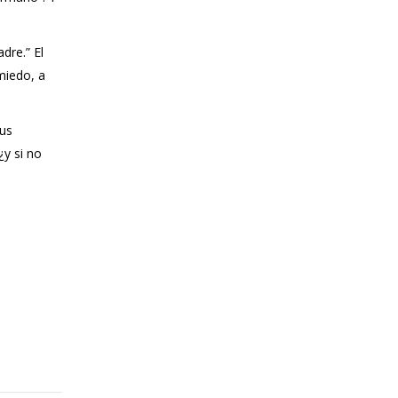
dre.” El
miedo, a
us
y si no