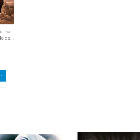
AD
,
EVANGELIZACIÓN - RENOVACIÓN
,
LIBROS QUE CAMBIAN VIDAS
Cansado de llorar, Cansado de pecar, Cansado de vivir
r