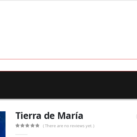
Tierra de María
( There are no reviews yet. )
0
out of 5