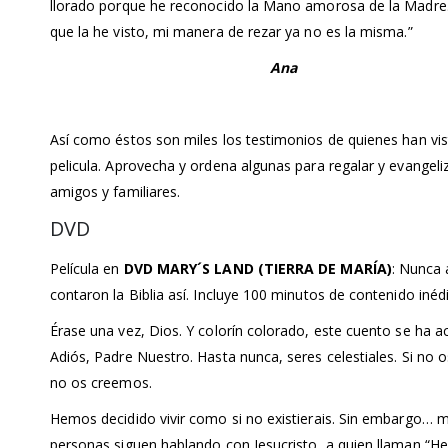
llorado porque he reconocido la Mano amorosa de la Madre
que la he visto, mi manera de rezar ya no es la misma.”
Ana
Así como éstos son miles los testimonios de quienes han vis
pelicula. Aprovecha y ordena algunas para regalar y evangeliz
amigos y familiares.
DVD
Película en
DVD MARY´S LAND (TIERRA DE MARÍA)
: Nunca 
contaron la Biblia así. Incluye 100 minutos de contenido inédi
Érase una vez, Dios. Y colorín colorado, este cuento se ha a
Adiós, Padre Nuestro. Hasta nunca, seres celestiales. Si no 
no os creemos.
Hemos decidido vivir como si no existierais. Sin embargo… m
personas siguen hablando con Jesucristo, a quien llaman “H