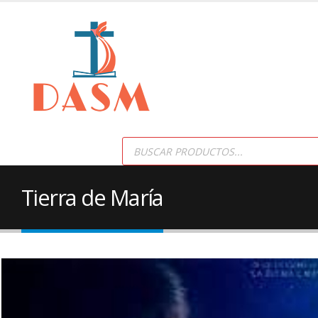
Products
search
Tierra de María