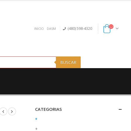
(480) 598-4320
INICIO
DASM
BUSCAR
CATEGORIAS
*
+