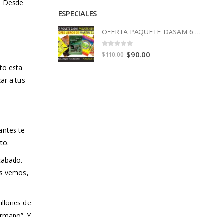
. Desde
ESPECIALES
OFERTA PAQUETE DASAM 6 Libros
0
out of 5
Original
Current
$
90.00
$
110.00
price
price
to esta
was:
is:
ar a tus
$110.00.
$90.00.
antes te
to.
cabado.
os vemos,
illones de
ermano”. Y