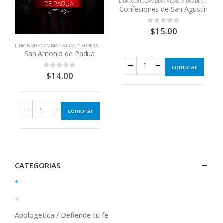
LIBROS QUE CAMBIAN VIDAS
,
VIDAS DE SANTOS
Confesiones de San Agustín
$
15.00
0
out of 5
LIBROS QUE CAMBIAN VIDAS
,
*
,
SUPER OFERTAS
San Antonio de Padua
comprar
$
14.00
0
out of 5
comprar
CATEGORIAS
*
+
Apologetica / Defiende tu fe