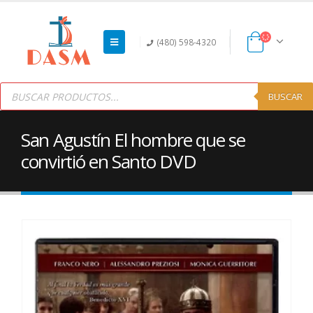
(480) 598-4320
Products
search
BUSCAR
San Agustín El hombre que se
convirtió en Santo DVD