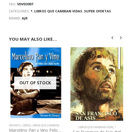
SKU:
VDVD3007
CATEGORIES:
*
,
LIBROS QUE CAMBIAN VIDAS
,
SUPER OFERTAS
BRAND:
AJR
YOU MAY ALSO LIKE…
OUT OF STOCK
INFANTIL LIBROS
,
LIBROS QUE CAMBIAN VIDAS
LIBROS QUE CAMBIAN VIDAS
,
*
Marcelino Pan y Vino Pelicula
San Francisco de Asis dvd