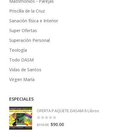
Matrimonios - Parejas
Priscilla de la Cruz
Sanación física e Interior
Super Ofertas
Superación Personal
Teología
Todo DASM
Vidas de Santos
Virgen María
ESPECIALES
OFERTA PAQUETE DASAM 6 Libros
0
out of 5
Original
Current
$
90.00
$
110.00
price
price