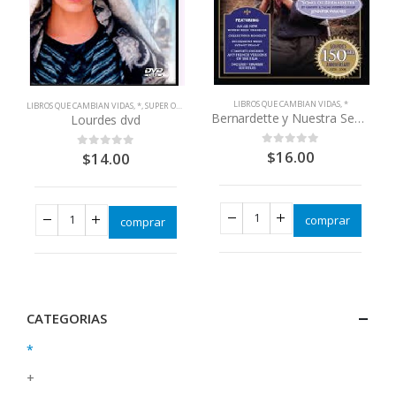
LIBROS QUE CAMBIAN VIDAS
,
*
LIBROS QUE CAMBIAN VIDAS
,
*
,
SUPER OFERTAS
Bernardette y Nuestra Señora de Lourdes
Lourdes dvd
$
16.00
0
out of 5
$
14.00
0
out of 5
comprar
comprar
CATEGORIAS
*
+