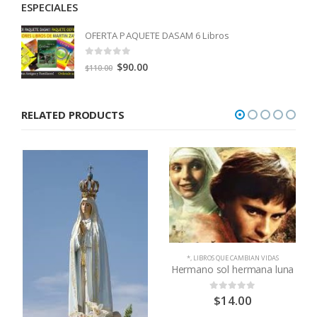
ESPECIALES
OFERTA PAQUETE DASAM 6 Libros
0
out of 5
Original
Current
$
90.00
$
110.00
price
price
was:
is:
RELATED PRODUCTS
$110.00.
$90.00.
*
,
LIBROS QUE CAMBIAN VIDAS
Hermano sol hermana luna
$
14.00
0
out of 5