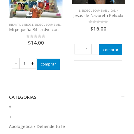
LIBROS QUE CAMBIAN VIDAS
,
*
Jesus de Nazareth Pelicula
INFANTIL LIBROS
,
LIBROS QUE CAMBIAN VIDAS
$
16.00
0
out of 5
Mi pequeña Biblia dvd caricaturas
$
14.00
0
out of 5
comprar
comprar
CATEGORIAS
*
+
Apologetica / Defiende tu fe