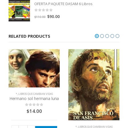
OFERTA PAQUETE DASAM 6 Libros
0
out of 5
Original
Current
$
90.00
$
110.00
price
price
was:
is:
RELATED PRODUCTS
$110.00.
$90.00.
*
,
LIBROS QUE CAMBIAN VIDAS
Hermano sol hermana luna
$
14.00
0
out of 5
*
,
LIBROS QUE CAMBIAN VIDAS