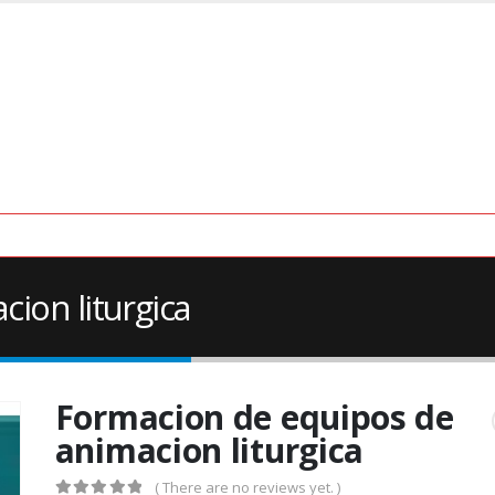
ion liturgica
Formacion de equipos de
animacion liturgica
( There are no reviews yet. )