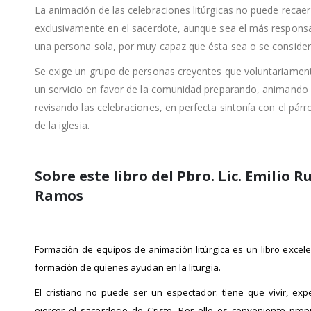
La animación de las celebraciones litúrgicas no puede recaer
exclusivamente en el sacerdote, aunque sea el más responsa
una persona sola, por muy capaz que ésta sea o se consider
Se exige un grupo de personas creyentes que voluntariamen
un servicio en favor de la comunidad preparando, animando
revisando las celebraciones, en perfecta sintonía con el párr
de la iglesia.
Sobre este libro del Pbro. Lic. Emilio R
Ramos
Formación de equipos de animación litúrgica es un libro excele
formación de quienes ayudan en la liturgia.
El cristiano no puede ser un espectador: tiene que vivir, exp
ejercer el sacerdocio de Cristo. Por ello es conveniente propi