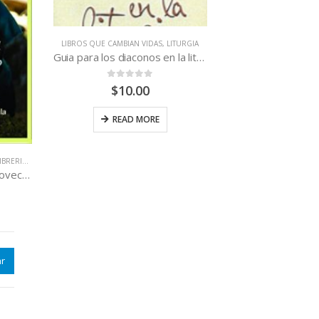
LIBROS QUE CAMBIAN VIDAS
,
LITURGIA
Guia para los diaconos en la liturgia
0
out of 5
$
10.00
READ MORE
BRERIA CATOLICA
,
LIBROS QUE CAMBIAN VIDAS
Como leer la Biblia con Provecho
r