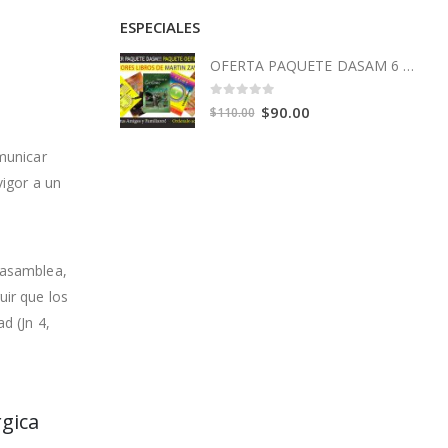
ESPECIALES
OFERTA PAQUETE DASAM 6 Libros
0
out of 5
Original
Current
$
90.00
$
110.00
price
price
omunicar
was:
is:
vigor a un
$110.00.
$90.00.
a asamblea,
uir que los
d (Jn 4,
rgica