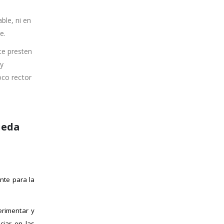
ble, ni en
e.
te presten
 y
oco rector
ueda
nte para la
erimentar y
ciar en las