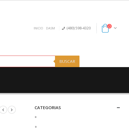
(480) 598-4320
INICIO
DASM
BUSCAR
CATEGORIAS
*
+