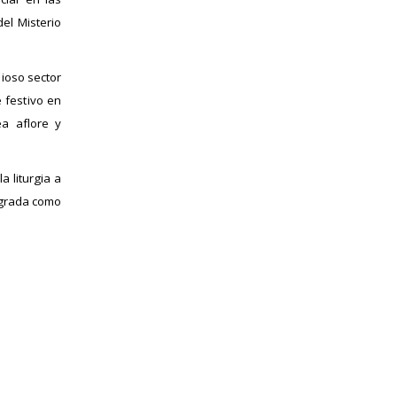
del Misterio
lioso sector
 festivo en
a aflore y
a liturgia a
agrada como