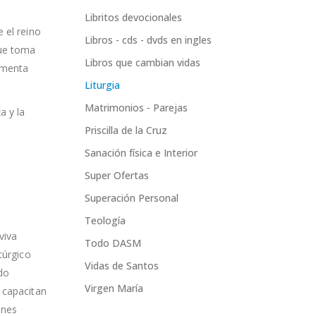
Libritos devocionales
 el reino
Libros - cds - dvds en ingles
que toma
Libros que cambian vidas
rmenta
Liturgia
Matrimonios - Parejas
a y la
Priscilla de la Cruz
Sanación física e Interior
Super Ofertas
Superación Personal
Teología
viva
Todo DASM
túrgico
Vidas de Santos
do
Virgen María
 capacitan
ones