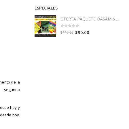
ESPECIALES
OFERTA PAQUETE DASAM 6 Libros
0
out of 5
Original
Current
$
90.00
$
110.00
price
price
was:
is:
$110.00.
$90.00.
mento de la
l segundo
desde hoy y
 desde hoy.