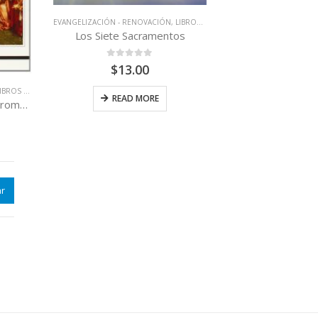
EVANGELIZACIÓN - RENOVACIÓN
,
LIBROS QUE CAMBIAN VIDAS
Los Siete Sacramentos
0
out of 5
$
13.00
ROS QUE CAMBIAN VIDAS
READ MORE
Los Sacramentos – Comprometidos con Dios
r