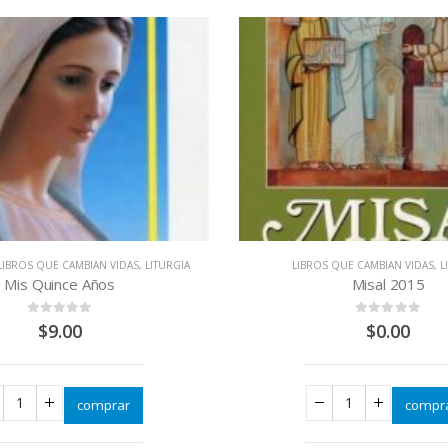
LIBROS QUE CAMBIAN VIDAS
,
LITURGIA
LIBROS QUE CAMBIAN VIDAS
,
L
Mis Quince Años
Misal 2015
0
out of 5
0
out of 5
$
9.00
$
0.00
comprar
compr