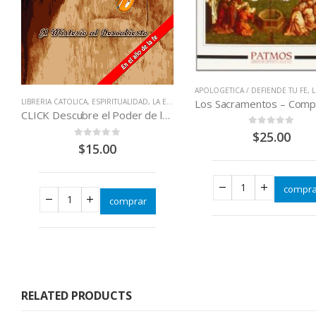
APOLOGETICA / DEFIENDE TU FE
,
LIB
LIBRERIA CATOLICA
,
ESPIRITUALIDAD
,
LA EUCARISTÍA = CRISTO JESÚS
,
LITURGIA
CLICK Descubre el Poder de la santa Misa
0
out of 5
$
25.00
0
out of 5
$
15.00
compra
comprar
RELATED PRODUCTS