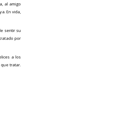
sa, al amigo
ya. En vida,
e sentir su
tratado por
lices a los
que tratar.