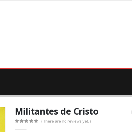
Militantes de Cristo
( There are no reviews yet. )
0
out of 5