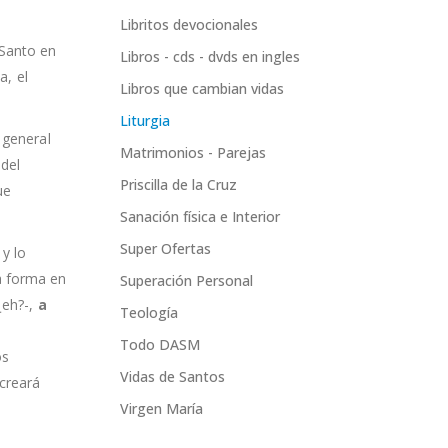
Libritos devocionales
 Santo en
Libros - cds - dvds en ingles
a, el
Libros que cambian vidas
Liturgia
 general
Matrimonios - Parejas
 del
Priscilla de la Cruz
ue
Sanación física e Interior
Super Ofertas
y lo
a forma en
Superación Personal
¿eh?-,
a
Teología
Todo DASM
os
Vidas de Santos
 creará
Virgen María