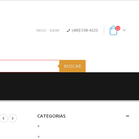
(480) 598-4320
INICIO
DASM
BUSCAR
CATEGORIAS
*
+