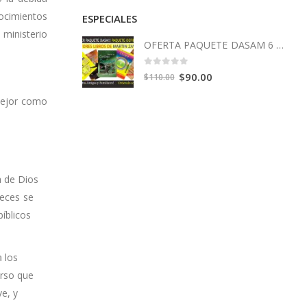
ocimientos
ESPECIALES
ministerio
OFERTA PAQUETE DASAM 6 Libros
0
out of 5
Original
Current
$
90.00
$
110.00
price
price
 mejor como
was:
is:
$110.00.
$90.00.
a de Dios
veces se
íblicos
a los
rso que
e, y