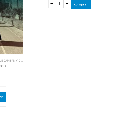
comprar
E CAMBIAN VIDAS
hece
ar