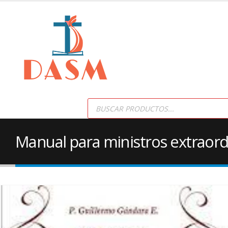
Products
search
Manual para ministros extraordi