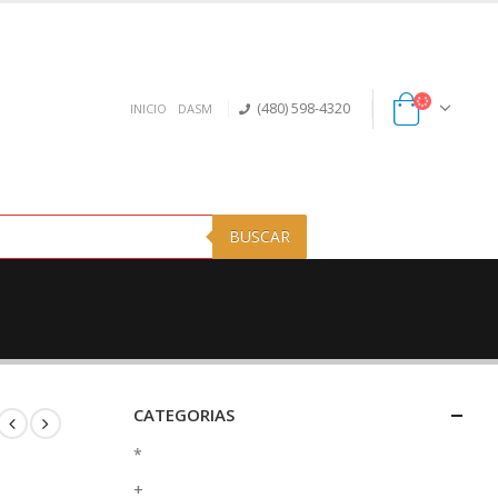
(480) 598-4320
INICIO
DASM
BUSCAR
CATEGORIAS
*
+