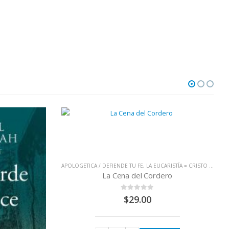
APOLOGETICA / DEFIENDE TU FE
,
LA EUCARISTÍA = CRISTO JESÚS
,
La Cena del Cordero
0
out of 5
$
29.00