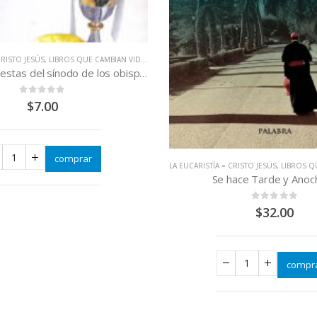
CRISTO JESÚS
,
LIBROS QUE CAMBIAN VIDAS
Las 50 propuestas del sínodo de los obispos sobre la Eucaristía
0
out of 5
$
7.00
comprar
LA EUCARISTÍA = CRISTO JESÚS
,
LIBROS QU
Se hace Tarde y Anoc
0
out of 5
$
32.00
compr