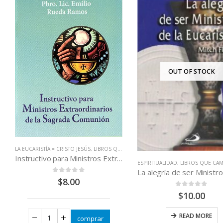
OUT OF STOCK
LA EUCARISTÍA = CRISTO JESÚS
,
LIBROS QUE CAMBIAN VIDAS
,
LITURGIA
Instructivo para Ministros Extraordinarios de la Sagrada Comunión
ESPIRITUALIDAD
,
LIBROS QUE CAMBIA
0
out of 5
$
8.00
0
out of 5
$
10.00
READ MORE
comprar