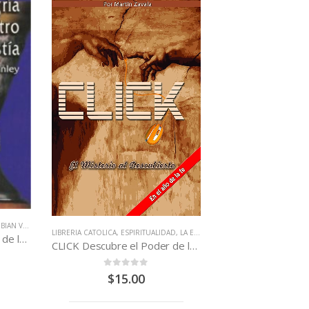
N VIDAS
LIBRERIA CATOLICA
,
ESPIRITUALIDAD
,
LA EUCARISTÍA = CRISTO JESÚS
,
LITUR
La alegría de ser Ministro de la Eucaristía
CLICK Descubre el Poder de la santa Misa
0
out of 5
$
15.00