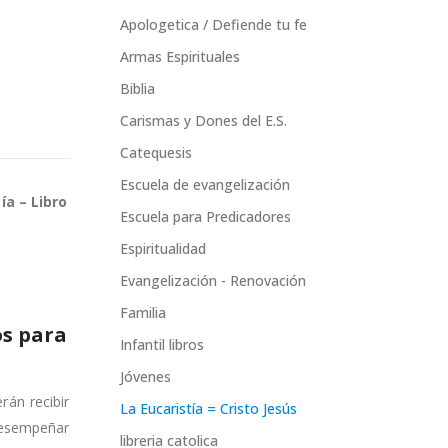
Apologetica / Defiende tu fe
Armas Espirituales
Biblia
Carismas y Dones del E.S.
Catequesis
Escuela de evangelización
ía – Libro
Escuela para Predicadores
Espiritualidad
Evangelización - Renovación
Familia
os para
Infantil libros
Jóvenes
rán recibir
La Eucaristía = Cristo Jesús
 desempeñar
libreria catolica