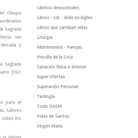
Libritos devocionales
el Obispo
Libros - cds - dvds en ingles
aordinarios
Libros que cambian vidas
la Sagrada
bería ser
Liturgia
rdenada y
Matrimonios - Parejas
Priscilla de la Cruz
la Sagrada
Sanación física e Interior
sano (SSV,
Super Ofertas
Superación Personal
Teología
e para el
Todo DASM
s, talleres
Vidas de Santos
n sobre los
Virgen María
 la debida