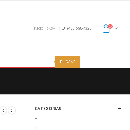
(480) 598-4320
INICIO
DASM
BUSCAR
CATEGORIAS
*
+