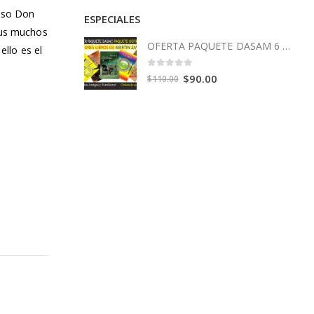
puso Don
ESPECIALES
 sus muchos
OFERTA PAQUETE DASAM 6 Libros
ello es el
0
out of 5
Original
Current
$
90.00
$
110.00
price
price
was:
is:
$110.00.
$90.00.