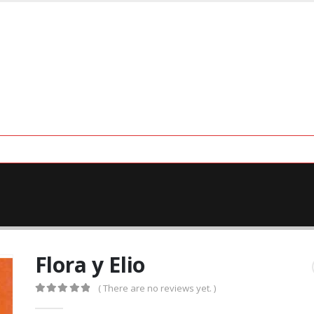
Flora y Elio
( There are no reviews yet. )
0
out of 5