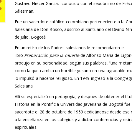
Gustavo Eliécer García, conocido con el seudónimo de Eliéc
Sálesman.
Fue un sacerdote católico colombiano perteneciente a la C
Salesiana de Don Bosco, adscrito al Santuario del Divino Niñ
de Julio, Bogotá.
En un retiro de los Padres salesianos le recomendaron el
libro
Preparación para la muerte
de Alfonso María de Ligori
produjo en su personalidad, según sus palabras, “una meta
como la que cambia un horrible gusano en una agradable ma
lo impulsó a hacerse religioso. En 1949 ingresó a la Congreg
Salesiana.
Allí se especializó en pedagogía, y después de obtener el títu
Historia en la Pontificia Universidad Javeriana de Bogotá fu
sacerdote el 28 de octubre de 1959 dedicándose desde es
a la enseñanza en los colegios y a dictar conferencias y retir
espirituales.