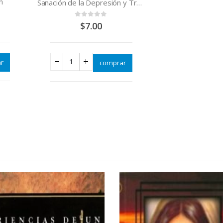
n
Sanación de la Depresión y Trastornos Nerviosos
0
out of 5
$
7.00
r
comprar