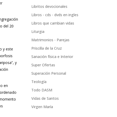
er
Libritos devocionales
Libros - cds - dvds en ingles
ongregación
Libros que cambian vidas
o del 20
Liturgia
Matrimonios - Parejas
Priscilla de la Cruz
o y este
morfosis
Sanación física e Interior
riposa”, y
Super Ofertas
ación
Superación Personal
Teología
lo en
Todo DASM
e ordenado
Vidas de Santos
e momento
os
Virgen María