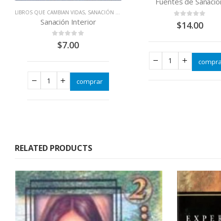
Fuentes de Sanacio
LIBROS QUE CAMBIAN VIDAS
,
SANACIÓN FÍSICA E INTERIOR
Sanación Interior
0
out of 5
$
14.00
0
out of 5
$
7.00
compra
comprar
RELATED PRODUCTS