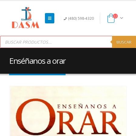
(480) 598-4320
Products
search
BUSCAR
Enséñanos a orar