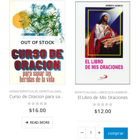
OUT OF STOCK
,
LIBROS QUE CAMBIAN VIDAS
ARMAS ESPIRITUALES
,
ESPIRITUALIDAD
,
LIBROS QUE CAMBIAN VIDAS
,
SANACIÓN FÍSICA E INTERIOR
ESPIRITUALIDAD
,
LIBROS QUE CAMBIAN VIDAS
Curso de Oracion para sanar las heridas de la vida
El Libro de Mis Oraciones
$
16.00
0
out of 5
$
12.00
0
out of 5
READ MORE
comprar