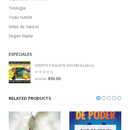
Teología
Todo DASM
Vidas de Santos
Virgen María
ESPECIALES
OFERTA PAQUETE DASAM 6 Libros
0
out of 5
Original
Current
$
90.00
$
110.00
price
price
was:
is:
RELATED PRODUCTS
$110.00.
$90.00.