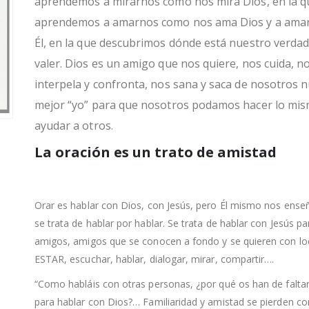
aprendemos a mirarnos como nos mira Dios, en la q
aprendemos a amarnos como nos ama Dios y a ama
Él, en la que descubrimos dónde está nuestro verda
valer. Dios es un amigo que nos quiere, nos cuida, n
interpela y confronta, nos sana y saca de nosotros 
mejor “yo” para que nosotros podamos hacer lo mis
ayudar a otros.
La oración es un trato de amistad
Orar es hablar con Dios, con Jesús, pero Él mismo nos ense
se trata de hablar por hablar. Se trata de hablar con Jesús p
amigos, amigos que se conocen a fondo y se quieren con lo
ESTAR, escuchar, hablar, dialogar, mirar, compartir….
“Como habláis con otras personas, ¿por qué os han de faltar
para hablar con Dios?… Familiaridad y amistad se pierden con