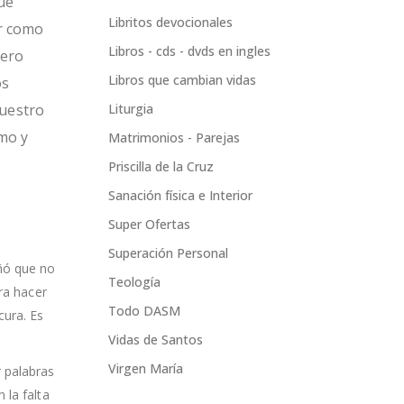
ue
Libritos devocionales
r como
Libros - cds - dvds en ingles
dero
Libros que cambian vidas
os
nuestro
Liturgia
mo y
Matrimonios - Parejas
Priscilla de la Cruz
Sanación física e Interior
Super Ofertas
Superación Personal
ñó que no
Teología
ara hacer
Todo DASM
cura. Es
Vidas de Santos
Virgen María
 palabras
 la falta