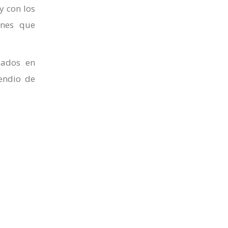
y con los
ones que
sados en
endio de