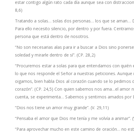
estar contigo algún rato cada día aunque sea con distraccion
8,6)
Tratando a solas… solas dos personas… los que se aman… D
Para ello necesito silencio, por dentro y por fuera. Centrarn
persona que está dentro de nosotros.
“No son necesarias alas para ir a buscar a Dios sino poners
soledad y mirarle dentro de sí”. (CP. 28,2)
“Procuremos estar a solas para que entendamos con quién
lo que nos responde el Señor a nuestras peticiones. Aunque 
oigamos, bien habla Dios al corazón cuando se lo pedimos 
corazón”. (CP. 24,5) Con quien sabemos nos ama…el amor n
cuenta, se experimenta… Sabernos y sentirnos amados por
“Dios nos tiene un amor muy grande”. (V. 29,11)
“Pensaba el amor que Dios me tenía y me volvía a animar”. (V
“Para aprovechar mucho en este camino de oración… no est