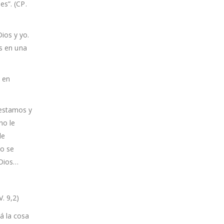
es”. (CP.
ios y yo.
os en una
e en
 estamos y
no le
de
o se
 Dios…
. 9,2)
á la cosa