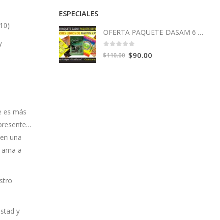
ESPECIALES
10)
OFERTA PAQUETE DASAM 6 Libros
y
0
out of 5
Original
Current
$
90.00
$
110.00
price
price
was:
is:
$110.00.
$90.00.
e es más
 presente…
 en una
e ama a
stro
istad y