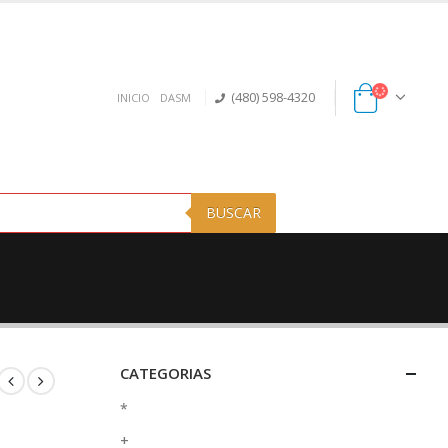
(480) 598-4320
INICIO
DASM
BUSCAR
CATEGORIAS
*
+