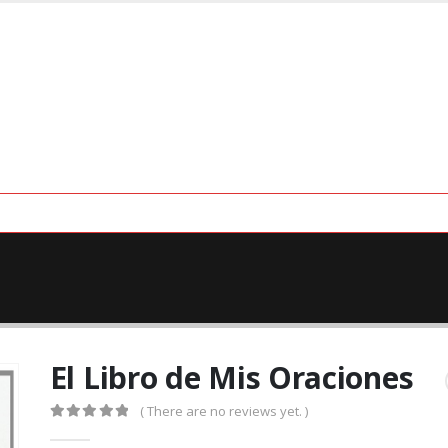
El Libro de Mis Oraciones
( There are no reviews yet. )
0
out of 5