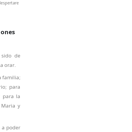
despertare
iones
 sido de
a orar.
 familia;
io; para
; para la
n Maria y
s a poder