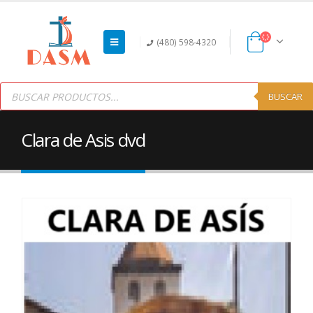
(480) 598-4320
Products
search
BUSCAR
Clara de Asis dvd