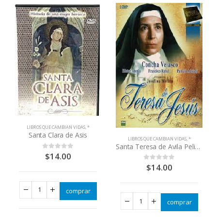
LIBROS QUE CAMBIAN VIDAS
,
*
Santa Clara de Asis
LIBROS QUE CAMBIAN VIDAS
,
*
Santa Teresa de Avila Pelicula
$
14.00
0
out of 5
$
14.00
0
out of 5
comprar
comprar