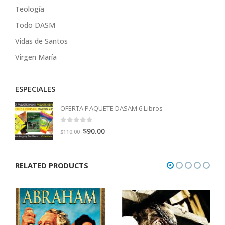
Teología
Todo DASM
Vidas de Santos
Virgen María
ESPECIALES
OFERTA PAQUETE DASAM 6 Libros
0
out of 5
Original
Current
$
90.00
$
110.00
price
price
was:
is:
RELATED PRODUCTS
$110.00.
$90.00.