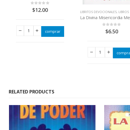
0
out of 5
$
12.00
LIBRITOS DEVOCIONALES
,
LIBROS QUE CA
0
out of 5
$
6.50
comprar
compra
RELATED PRODUCTS