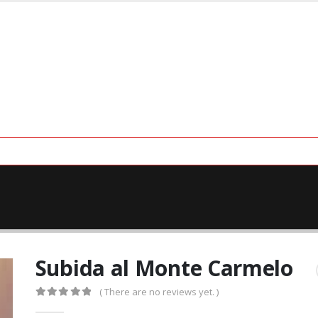
Subida al Monte Carmelo
( There are no reviews yet. )
0
out of 5