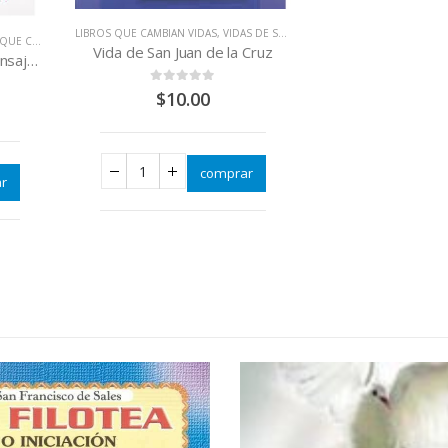
LIBROS QUE CAMBIAN VIDAS
,
VIDAS DE SANTOS
MBIAN VIDAS
Vida de San Juan de la Cruz
La Divina Misericordia Mensaje y Devoción
0
out of 5
$
10.00
comprar
r