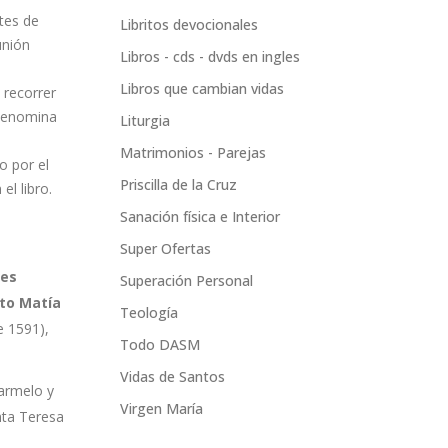
tes de
Libritos devocionales
unión
Libros - cds - dvds en ingles
Libros que cambian vidas
 recorrer
 denomina
Liturgia
Matrimonios - Parejas
o por el
Priscilla de la Cruz
el libro.
Sanación física e Interior
Super Ofertas
pes
Superación Personal
to Matía
Teología
e 1591),
Todo DASM
Vidas de Santos
armelo y
Virgen María
nta Teresa