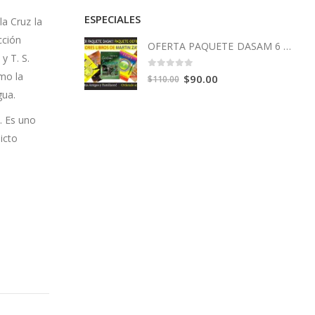
ESPECIALES
la Cruz la
cción
OFERTA PAQUETE DASAM 6 Libros
y T. S.
mo la
0
out of 5
Original
Current
$
90.00
$
110.00
gua.
price
price
was:
is:
.
Es uno
$110.00.
$90.00.
icto