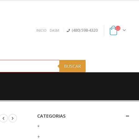
(480) 598-4320
INICIO
DASM
BUSCAR
CATEGORIAS
*
+