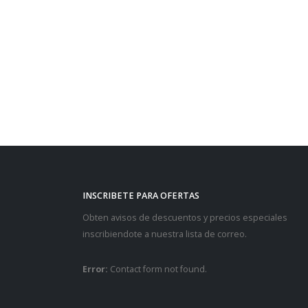
$
24.00
comprar
INSCRIBETE PARA OFERTAS
Obten avisos de descuentos y precios especiales
inscribiendote a nuestra lista de correo.
Error:
Contact form not found.