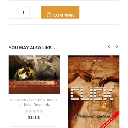
COMPRAR
YOU MAY ALSO LIKE…
LA EUCARISTÍA = CRISTO JESÚS
,
LIBROS QUE CAMBIAN VIDAS
La Misa Revelada
$
0.00
0
out of 5