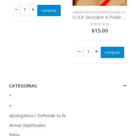
comprar
LIBRERIA CATOLICA
,
ESPIRITUALIDAD
,
LA EUCARISTÍA = CRISTO JESÚS
CLICK Descubre el Poder de la santa Misa
$
15.00
0
out of 5
comprar
CATEGORIAS
*
+
Apologetica / Defiende tu fe
Armas Espirituales
Biblia