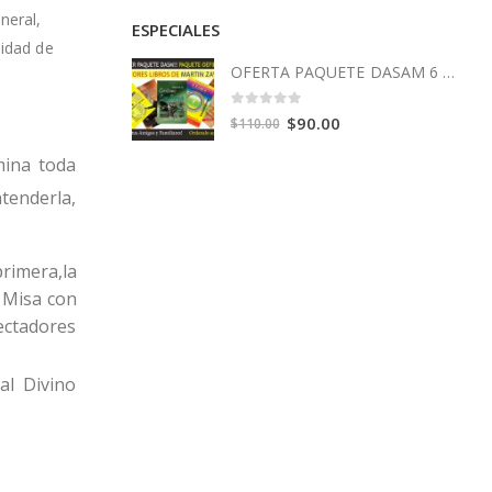
neral,
ESPECIALES
jidad de
OFERTA PAQUETE DASAM 6 Libros
0
out of 5
Original
Current
$
90.00
$
110.00
price
price
mina toda
was:
is:
tenderla,
$110.00.
$90.00.
rimera,la
a Misa con
ectadores
al Divino