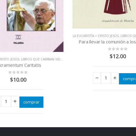
LA EUCARISTÍA = CRISTO JESÚS
,
LIBROS QU
Para llevar la comunión a l
0
out of 5
$
12.00
CRISTO JESÚS
,
LIBROS QUE CAMBIAN VIDAS
ROS QUE CAMBIAN VIDAS
cramentum Caritatis
0
out of 5
$
10.00
compr
comprar