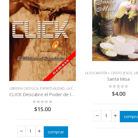
LA EUCARISTÍA = CRISTO JESÚS
,
LIBROS
Santa Misa
LIBRERIA CATOLICA
,
ESPIRITUALIDAD
,
LA EUCARISTÍA = CRISTO JESÚS
,
LITURGIA
0
out of 5
$
4.00
CLICK Descubre el Poder de la santa Misa
0
out of 5
$
15.00
compra
comprar