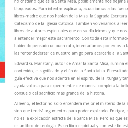
no cristiano qué es la Santa Misa, posiblemente nos dejaría 
bloqueados. Para intentar explicarlo, acudiríamos a las fuent
libros-madre que nos hablan de la Misa: la Sagrada Escritura 
Catecismo de la Iglesia Católica. También volveríamos a leer
libros de autores espirituales que en su día leímos y que no
a entender mejor este sacramento. Con toda esta informaci
habiendo pensado un buen rato, intentaríamos ponernos a la
las “entendederas” de nuestro amigo para acercarle a la San
Edward G. Maristany, autor de Amar la Santa Misa, ilumina e
contenido, el significado y el fin de la Santa Misa. El resulta
guía efectiva que nos adentra en el espíritu de la liturgia y t
ayuda valiosa para experimentar de manera completa la belle
consuelo del sacrificio más grande de la historia.
Al leerlo, el lector no solo entenderá mejor el misterio de la E
sino que tendrá argumentos para poder explicarlo. En rigor, e
no es la explicación estricta de la Santa Misa. Pero es que es
es un libro de teología. Es un libro espiritual y con este fin es