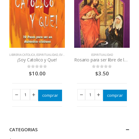
LIBRERIA CATOLICA
,
ESPIRITUALIDAD
,
EVANGELIZACIÓN - RENOVACIÓN
ESPIRITUALIDAD
,
LIBROS QUE CAMBIAN VID
¡Soy Catolico y Que!
Rosario para ser libre de los temores y de los miedos
$
10.00
$
3.50
0
out of 5
0
out of 5
comprar
comprar
CATEGORIAS