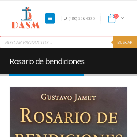
(480) 598-4320
Products
search
BUSCAR
Rosario de bendiciones