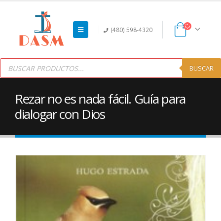
(480) 598-4320
Products
search
BUSCAR
Rezar no es nada fácil. Guía para
dialogar con Dios