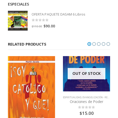
ESPECIALES
OFERTA PAQUETE DASAM 6 Libros
0
out of 5
Original
Current
$
90.00
$
110.00
price
price
was:
is:
RELATED PRODUCTS
$110.00.
$90.00.
OUT OF STOCK
ESPIRITUALIDAD
,
EVANGELIZACIÓN - RENOVACIÓN
Oraciones de Poder
$
15.00
0
out of 5