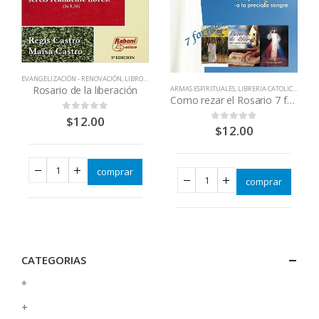
EVANGELIZACIÓN - RENOVACIÓN
,
LIBROS QUE CAMBIAN VIDAS
,
VIRGEN MARÍA
Rosario de la liberación
IRGEN MARÍA
ARMAS ESPIRITUALES
,
LIBRERIA CATOLICA
,
ESPIR
Como rezar el Rosario 7 formas
$
12.00
0
out of 5
$
12.00
0
out of 5
comprar
comprar
CATEGORIAS
*
+