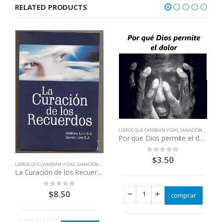
RELATED PRODUCTS
$110.00.
$90.00.
LIBROS QUE CAMBIAN VIDAS
,
SANACIÓN FÍSICA E INTERIOR
Por que Dios permite el dolor
$
3.50
0
out of 5
LIBROS QUE CAMBIAN VIDAS
,
SANACIÓN FÍSICA E INTERIOR
La Curación de los Recuerdos
$
8.50
0
out of 5
comprar