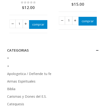
$
15.00
0
out of 5
$
12.00
0
out of 5
comprar
comprar
CATEGORIAS
*
+
Apologetica / Defiende tu fe
Armas Espirituales
Biblia
Carismas y Dones del E.S.
Catequesis