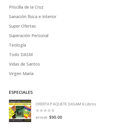
Priscilla de la Cruz
Sanación física e Interior
Super Ofertas
Superación Personal
Teología
Todo DASM
Vidas de Santos
Virgen María
ESPECIALES
OFERTA PAQUETE DASAM 6 Libros
0
out of 5
Original
Current
$
90.00
$
110.00
price
price
was:
is: