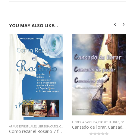
YOU MAY ALSO LIKE…
AN VIDAS
LIBRERIA CATOLICA
,
ESPIRITUALIDAD
,
EVANGELIZACIÓN - RENOVACIÓN
Cansado de llorar, Cansado de pecar, Cansado de vivir
ARMAS ESPIRITUALES
,
LIBRERIA CATOLICA
,
ESPIRITUALIDAD
,
LIBROS QUE CAMBIAN VIDAS
,
VIRGEN
Como rezar el Rosario 7 formas