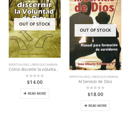
OUT OF STOCK
OUT OF STOCK
ESPIRITUALIDAD
,
LIBROS QUE CAMBIAN VIDAS
Cómo discernir la voluntad de Dios
ESPIRITUALIDAD
,
LIBROS QUE CAMBIAN VIDAS
Al Servicio de Dios
$
14.00
0
out of 5
$
18.00
0
out of 5
READ MORE
READ MORE