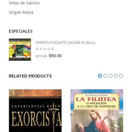
Vidas de Santos
Virgen María
ESPECIALES
OFERTA PAQUETE DASAM 6 Libros
0
out of 5
Original
Current
$
90.00
$
110.00
price
price
was:
is:
RELATED PRODUCTS
$110.00.
$90.00.