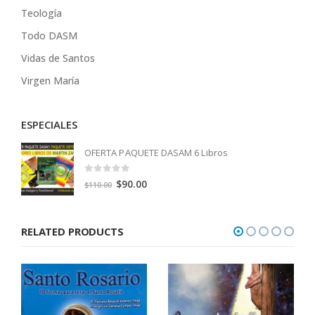
Teología
Todo DASM
Vidas de Santos
Virgen María
ESPECIALES
OFERTA PAQUETE DASAM 6 Libros
0
out of 5
Original
Current
$
90.00
$
110.00
price
price
was:
is:
RELATED PRODUCTS
$110.00.
$90.00.