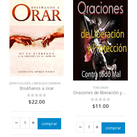
IBROS QUE CAMBIAN VIDAS
ESPIRITUALIDAD
,
LIBROS QUE CAMBIAN VIDAS
Enséñanos a orar
TODO DASM
Oraciones de liberación y protección contra todo mal
$
22.00
0
out of 5
$
11.00
0
out of 5
comprar
comprar