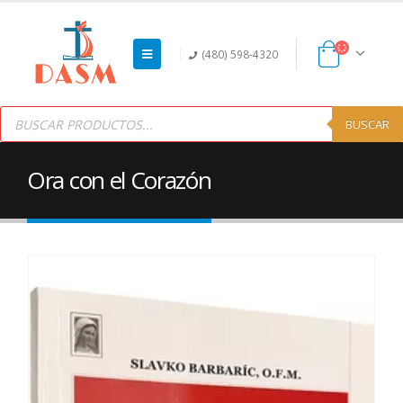
(480) 598-4320
Products
search
BUSCAR
Ora con el Corazón