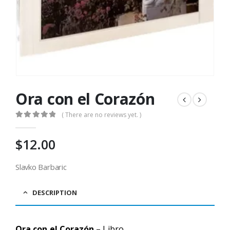
Ora con el Corazón
( There are no reviews yet. )
0
out of 5
$
12.00
Slavko Barbaric
DESCRIPTION
Ora con el Corazón
– Libro