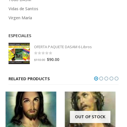
Vidas de Santos
Virgen María
ESPECIALES
OFERTA PAQUETE DASAM 6 Libros
0
out of 5
Original
Current
$
90.00
$
110.00
price
price
was:
is:
RELATED PRODUCTS
$110.00.
$90.00.
OUT OF STOCK