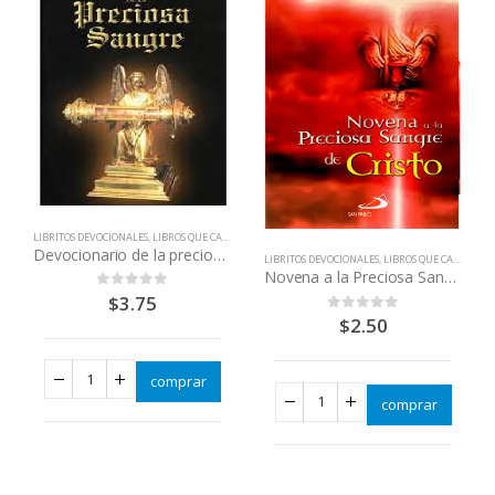
LIBRITOS DEVOCIONALES
,
LIBROS QUE CAMBIAN VIDAS
Devocionario de la preciosa sangre
LIBRITOS DEVOCIONALES
,
LIBROS QUE CAMBIAN VIDAS
Novena a la Preciosa Sangre de Cristo Ernesto Ranly
$
3.75
0
out of 5
$
2.50
0
out of 5
comprar
comprar