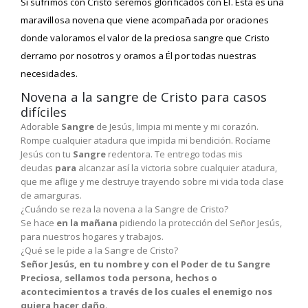
Si sufrimos con Cristo seremos glorificados con Él. Esta es una
maravillosa novena que viene acompañada por oraciones
donde valoramos el valor de la preciosa sangre que Cristo
derramo por nosotros y oramos a Él por todas nuestras
necesidades.
Novena a la sangre de Cristo para casos
difíciles
Adorable
Sangre
de Jesús, limpia mi mente y mi corazón.
Rompe cualquier atadura que impida mi bendición. Rocíame
Jesús con tu
Sangre
redentora. Te entrego todas mis
deudas
para
alcanzar así la victoria sobre cualquier atadura,
que me aflige y me destruye trayendo sobre mi vida toda clase
de amarguras.
¿Cuándo se reza la novena a la Sangre de Cristo?
Se hace
en la mañana
pidiendo la protección del Señor Jesús,
para nuestros hogares y trabajos.
¿Qué se le pide a la Sangre de Cristo?
Señor Jesús, en tu nombre y con el Poder de tu Sangre
Preciosa, sellamos toda persona, hechos o
acontecimientos a través de los cuales el enemigo nos
quiera hacer daño
.