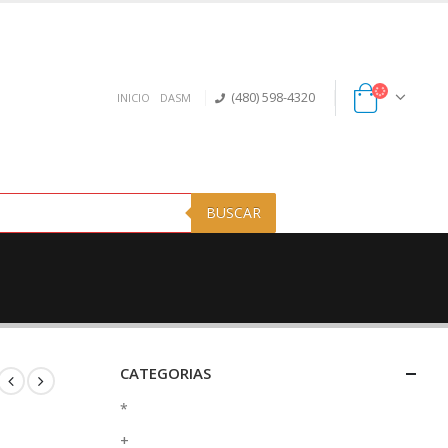
(480) 598-4320
INICIO
DASM
BUSCAR
CATEGORIAS
*
+