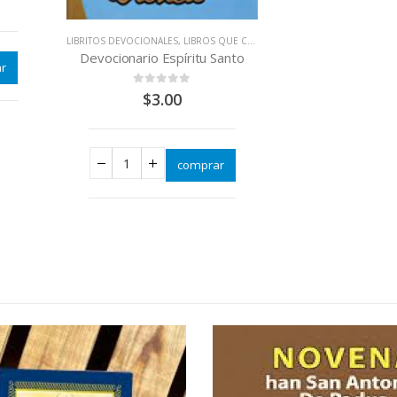
LIBRITOS DEVOCIONALES
,
LIBROS QUE CAMBIAN VIDAS
Devocionario Espíritu Santo
r
0
out of 5
$
3.00
comprar