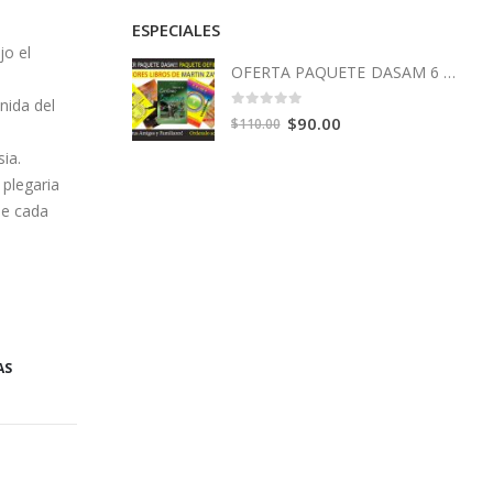
ESPECIALES
jo el
OFERTA PAQUETE DASAM 6 Libros
nida del
0
out of 5
Original
Current
$
90.00
$
110.00
price
price
sia.
was:
is:
 plegaria
$110.00.
$90.00.
ue cada
AS