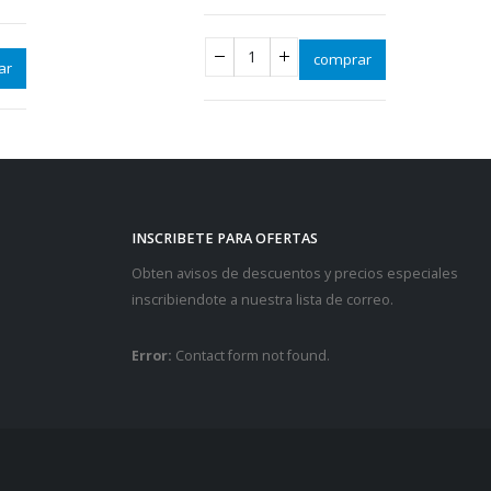
ar
comprar
INSCRIBETE PARA OFERTAS
Obten avisos de descuentos y precios especiales
inscribiendote a nuestra lista de correo.
Error:
Contact form not found.