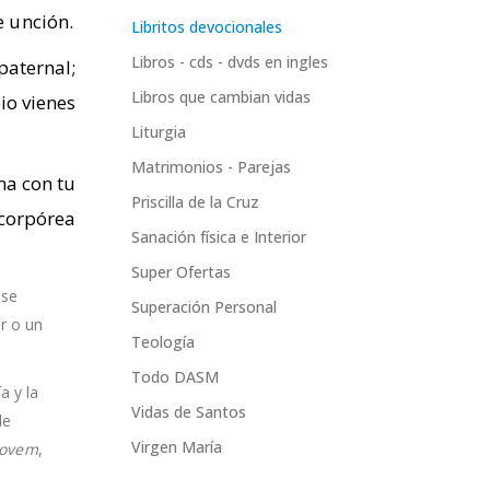
e unción.
Libritos devocionales
Libros - cds - dvds en ingles
paternal;
Libros que cambian vidas
io vienes
Liturgia
Matrimonios - Parejas
ma con tu
Priscilla de la Cruz
corpórea
Sanación física e Interior
Super Ofertas
 se
Superación Personal
ar o un
Teología
Todo DASM
a y la
Vidas de Santos
de
Virgen María
ovem
,