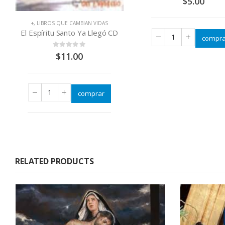
$
5.00
+
,
LIBROS QUE CAMBIAN VIDAS
El Espíritu Santo Ya Llegó CD
compra
0
out of 5
$
11.00
comprar
RELATED PRODUCTS