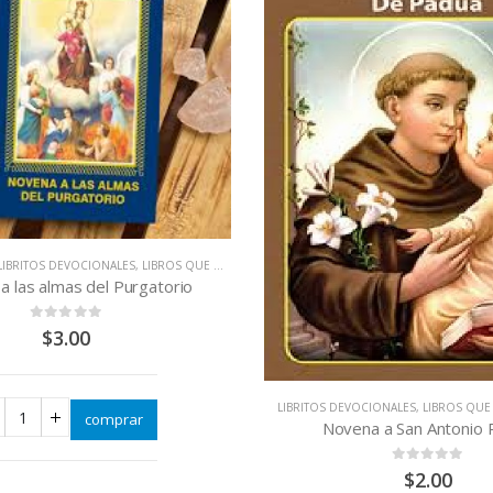
LIBRITOS DEVOCIONALES
,
LIBROS QUE
OCIONALES
,
LIBROS QUE CAMBIAN VIDAS
Novena a la Virgen de G
na a San Antonio Padua
0
out of 5
$
2.00
0
out of 5
$
2.00