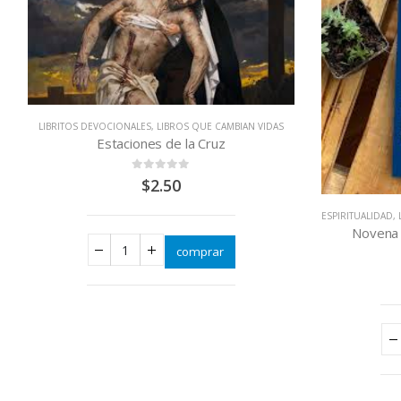
ESPIRITUALIDAD
,
LIBRITOS DEVOCIONALES
,
LIBROS QUE CAMBIAN VIDAS
Novena a las almas del Purgatorio
0
out of 5
$
3.00
LIBRITOS DEV
comprar
Nove