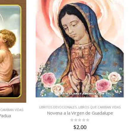
 CAMBIAN VIDAS
LIBRITOS DEVOCIONALES
,
LIBROS QUE CAMBIAN VIDAS
uadalupe
Novena y Corona San Miguel Arcángel
0
out of 5
$
2.50