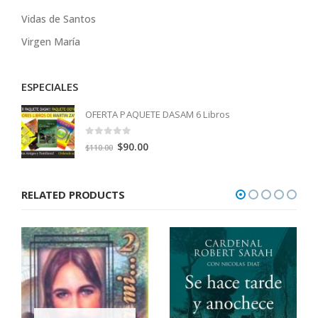
Vidas de Santos
Virgen María
ESPECIALES
OFERTA PAQUETE DASAM 6 Libros
0
out of 5
Original
Current
$
90.00
$
110.00
price
price
was:
is:
RELATED PRODUCTS
$110.00.
$90.00.