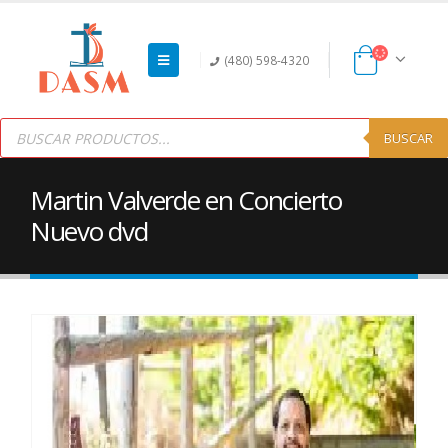
(480) 598-4320
Products
search
BUSCAR
Martin Valverde en Concierto
Nuevo dvd