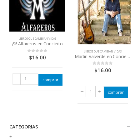
LIBROS QUE CAMBIAN VIDAS
¡Sí! Alfareros en Concierto
LIBROS QUE CAMBIAN VIDAS
Martin Valverde en Concierto Nuevo dvd
$
16.00
0
out of 5
$
16.00
0
out of 5
comprar
comprar
CATEGORIAS
*