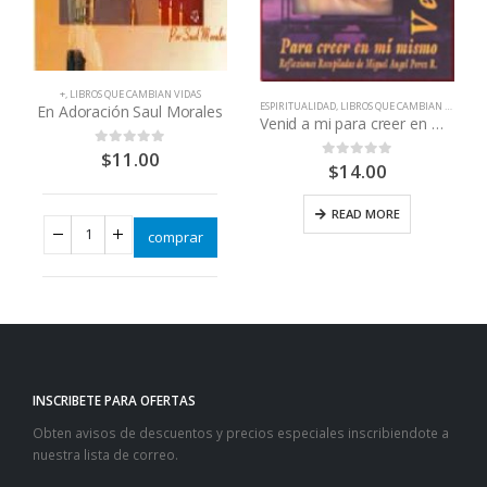
+
,
LIBROS QUE CAMBIAN VIDAS
ESPIRITUALIDAD
,
LIBROS QUE CAMBIAN VIDAS
En Adoración Saul Morales
Venid a mi para creer en mi mismo
$
11.00
0
out of 5
$
14.00
0
out of 5
READ MORE
comprar
INSCRIBETE PARA OFERTAS
Obten avisos de descuentos y precios especiales inscribiendote a
nuestra lista de correo.