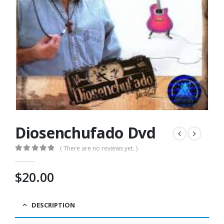
Diosenchufado Dvd
( There are no reviews yet. )
0
out of 5
$
20.00
DESCRIPTION