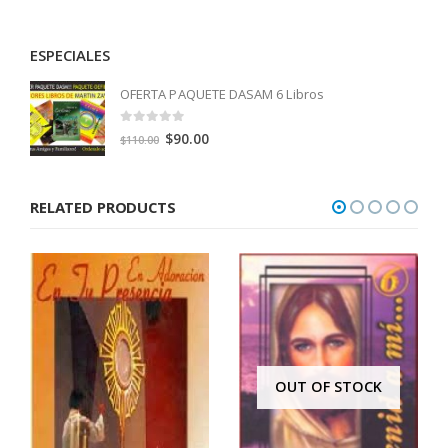
ESPECIALES
OFERTA PAQUETE DASAM 6 Libros
0
out of 5
Original
Current
$
90.00
$
110.00
price
price
was:
is:
RELATED PRODUCTS
$110.00.
$90.00.
OUT OF STOCK