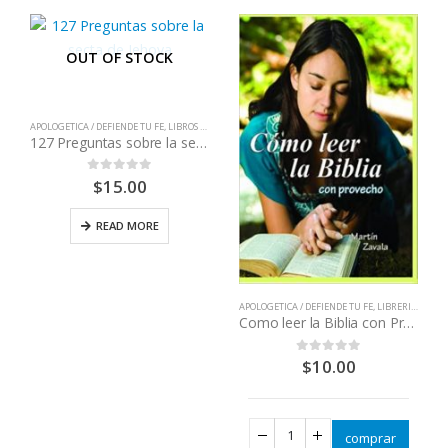
OUT OF STOCK
APOLOGETICA / DEFIENDE TU FE
,
LIBROS QUE CAMBIAN VIDAS
127 Preguntas sobre la secta de Jehová
$
15.00
0
out of 5
READ MORE
APOLOGETICA / DEFIENDE TU FE
,
LIBRERIA CATOLICA
Como leer la Biblia con Provecho
$
10.00
0
out of 5
comprar