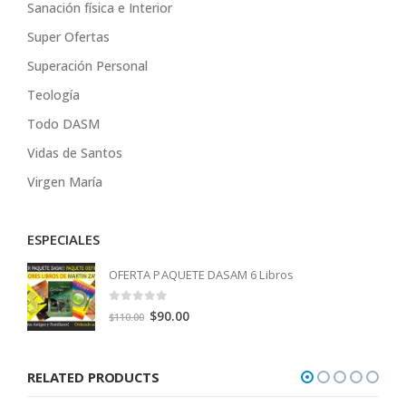
Sanación física e Interior
Super Ofertas
Superación Personal
Teología
Todo DASM
Vidas de Santos
Virgen María
ESPECIALES
OFERTA PAQUETE DASAM 6 Libros
0
out of 5
Original
Current
$
90.00
$
110.00
price
price
was:
is:
RELATED PRODUCTS
$110.00.
$90.00.