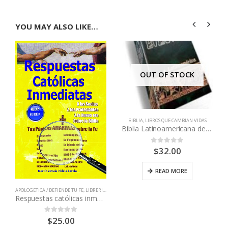
YOU MAY ALSO LIKE…
OUT OF STOCK
BIBLIA
,
LIBROS QUE CAMBIAN VIDAS
Biblia Latinoamericana de pasta dura y letra grande sin indice
$
32.00
0
out of 5
READ MORE
,
LIBROS QUE CAMBIAN VIDAS
APOLOGETICA / DEFIENDE TU FE
,
LIBRERIA CATOLICA
,
LIBROS QUE CAMBIAN VIDAS
Respuestas católicas inmediatas
$
25.00
0
out of 5