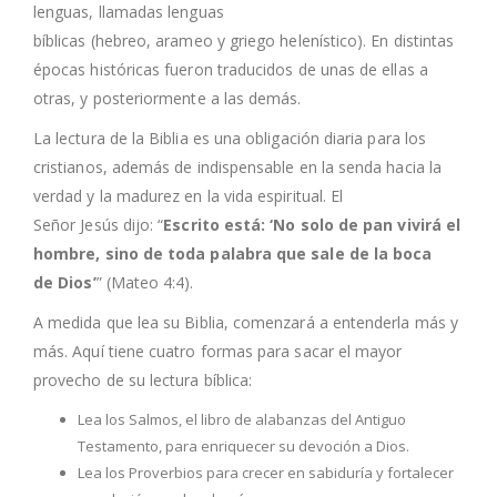
lenguas, llamadas lenguas
bíblicas (hebreo, arameo y griego helenístico). En distintas
épocas históricas fueron traducidos de unas de ellas a
otras, y posteriormente a las demás.
La lectura de
la Biblia
es una obligación diaria para los
cristianos, además de indispensable en la senda hacia
la
verdad
y la madurez en la vida espiritual. El
Señor
Jesús
dijo: “
Escrito está: ‘No solo de pan vivirá el
hombre, sino de toda palabra que sale de la boca
de
Dios
’
” (Mateo 4:4).
A medida que lea su Biblia, comenzará a entenderla más y
más. Aquí tiene cuatro formas para sacar el mayor
provecho de su lectura bíblica:
Lea los Salmos, el libro de alabanzas del Antiguo
Testamento, para enriquecer su devoción a Dios.
Lea los Proverbios para crecer en sabiduría y fortalecer