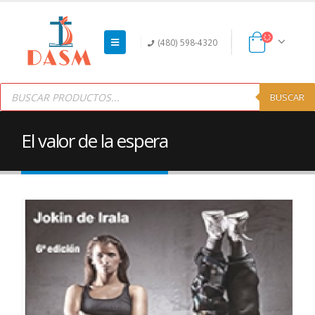
(480) 598-4320
Products
search
BUSCAR
El valor de la espera