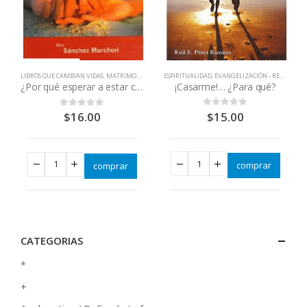
ESPIRITUALIDAD
,
EVANGELIZACIÓN - RENOVACIÓN
LIBROS QUE CAMBIAN VIDAS
,
MATRIMONIOS - PAREJAS
¡Casarme!… ¿Para qué?
¿Por qué esperar a estar casados?… si ya nos queremos.
$
15.00
0
out of 5
$
16.00
0
out of 5
comprar
comprar
CATEGORIAS
*
+