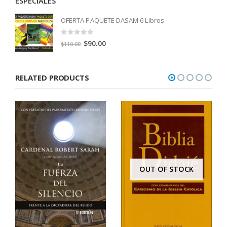
ESPECIALES
OFERTA PAQUETE DASAM 6 Libros
0
out of 5
Original
Current
$
90.00
$
110.00
price
price
was:
is:
RELATED PRODUCTS
$110.00.
$90.00.
OUT OF STOCK