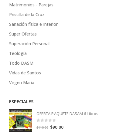
Matrimonios - Parejas
Priscilla de la Cruz
Sanación física e Interior
Super Ofertas
Superación Personal
Teología
Todo DASM
Vidas de Santos
Virgen María
ESPECIALES
OFERTA PAQUETE DASAM 6 Libros
0
out of 5
Original
Current
$
90.00
$
110.00
price
price