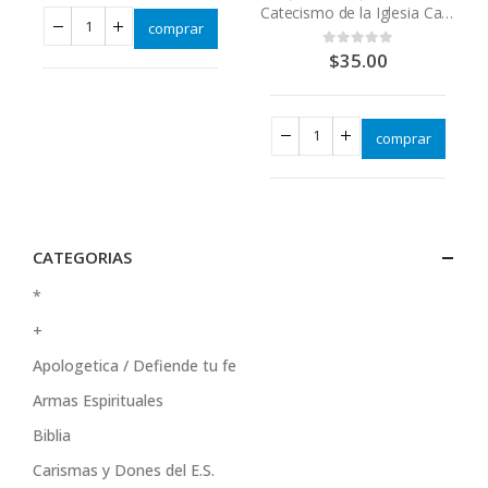
Catecismo de la Iglesia Católica – Segunda edición
comprar
$
35.00
0
out of 5
comprar
CATEGORIAS
*
+
Apologetica / Defiende tu fe
Armas Espirituales
Biblia
Carismas y Dones del E.S.