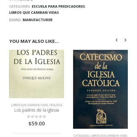
CATEGORIES:
ESCUELA PARA PREDICADORES
,
LIBROS QUE CAMBIAN VIDAS
BRAND:
MANUFACTURER
YOU MAY ALSO LIKE…
LIBROS QUE CAMBIAN VIDAS
,
TEOLOGÍA
Los padres de la iglesia
$
59.00
0
out of 5
CATEQUESIS
,
LIBROS QUE CAMBIAN VIDAS