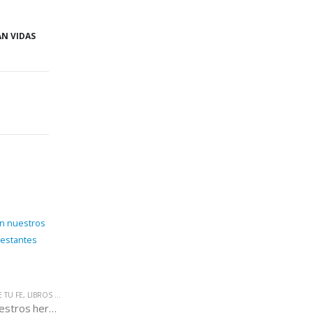
AN VIDAS
 TU FE
,
LIBROS QUE CAMBIAN VIDAS
Dificultades con nuestros hermanos protestantes