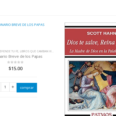
EFIENDE TU FE
,
LIBROS QUE CAMBIAN VIDAS
nario Breve de los Papas
0
out of 5
$
15.00
comprar