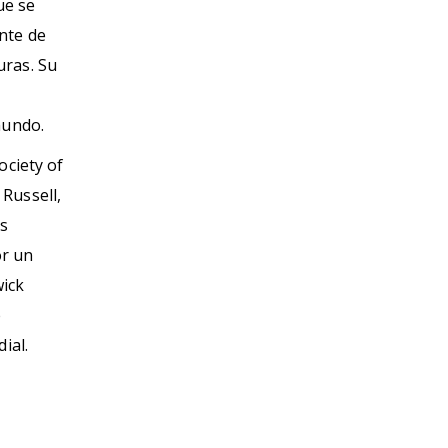
ue se
nte de
uras. Su
mundo.
ociety of
Russell,
us
or un
wick
e
ial.