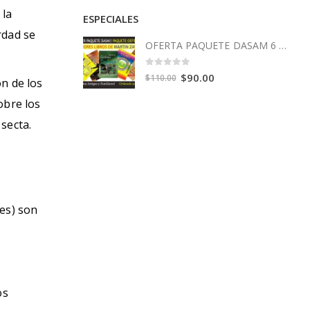
 la
ESPECIALES
rdad se
OFERTA PAQUETE DASAM 6 Libros
0
out of 5
Original
Current
$
90.00
$
110.00
n de los
price
price
obre los
was:
is:
secta.
$110.00.
$90.00.
ses) son
os