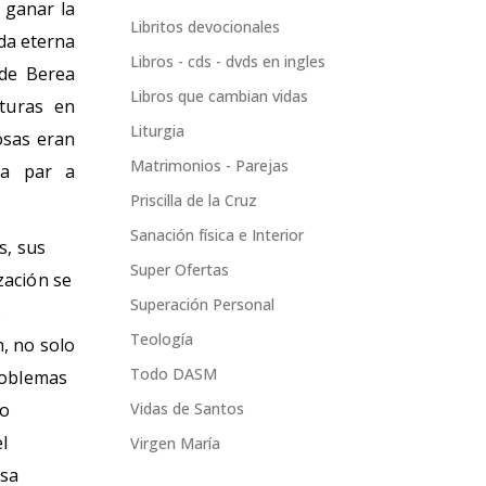
 ganar la
Libritos devocionales
ida eterna
Libros - cds - dvds en ingles
 de Berea
Libros que cambian vidas
ituras en
Liturgia
osas eran
Matrimonios - Parejas
va par a
Priscilla de la Cruz
Sanación física e Interior
s, sus
Super Ofertas
zación se
Superación Personal
s
Teología
, no solo
Todo DASM
roblemas
no
Vidas de Santos
el
Virgen María
nsa