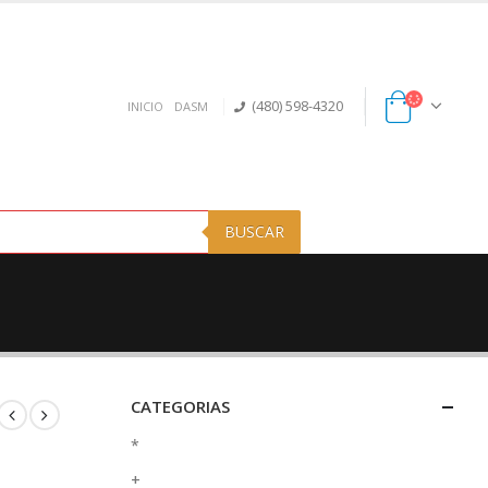
(480) 598-4320
INICIO
DASM
BUSCAR
CATEGORIAS
*
+