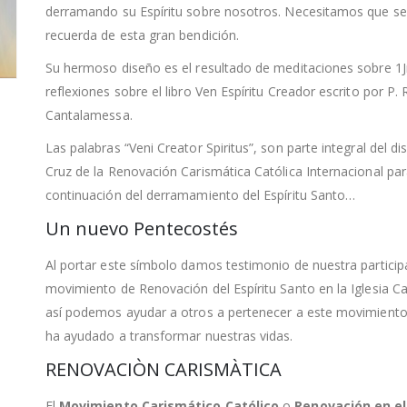
derramando su Espíritu sobre nosotros. Necesitamos que s
recuerda de esta gran bendición.
Su hermoso diseño es el resultado de meditaciones sobre 1J
reflexiones sobre el libro Ven Espíritu Creador escrito por P.
Cantalamessa.
Las palabras “Veni Creator Spiritus”, son parte integral del di
Cruz de la Renovación Carismática Católica Internacional par
continuación del derramamiento del Espíritu Santo…
Un nuevo Pentecostés
Al portar este símbolo damos testimonio de nuestra particip
movimiento de Renovación del Espíritu Santo en la Iglesia Ca
así podemos ayudar a otros a pertenecer a este movimient
ha ayudado a transformar nuestras vidas.
RENOVACIÒN CARISMÀTICA
El
Movimiento Carismático Católico
o
Renovación en el