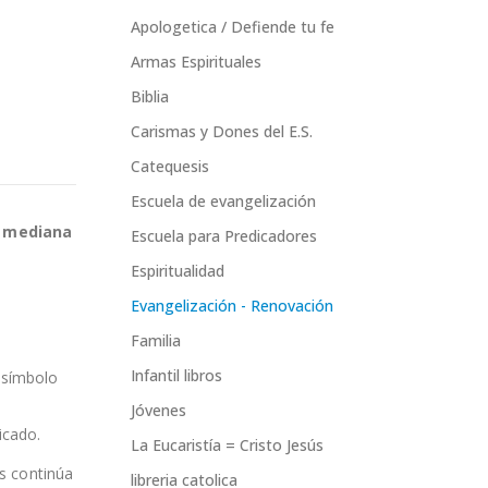
Apologetica / Defiende tu fe
Armas Espirituales
Biblia
Carismas y Dones del E.S.
Catequesis
Escuela de evangelización
o mediana
Escuela para Predicadores
Espiritualidad
Evangelización - Renovación
o
Familia
Infantil libros
 símbolo
Jóvenes
icado.
La Eucaristía = Cristo Jesús
ús continúa
libreria catolica