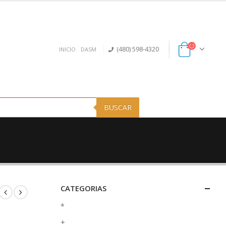
(480) 598-4320
INICIO
DASM
BUSCAR
CATEGORIAS
*
+