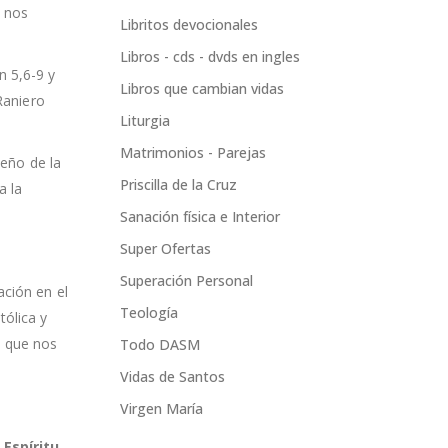
e nos
Libritos devocionales
Libros - cds - dvds en ingles
n 5,6-9 y
Libros que cambian vidas
 Raniero
Liturgia
Matrimonios - Parejas
seño de la
Priscilla de la Cruz
a la
Sanación física e Interior
Super Ofertas
Superación Personal
ación en el
Teología
tólica y
o que nos
Todo DASM
Vidas de Santos
Virgen María
 Espíritu