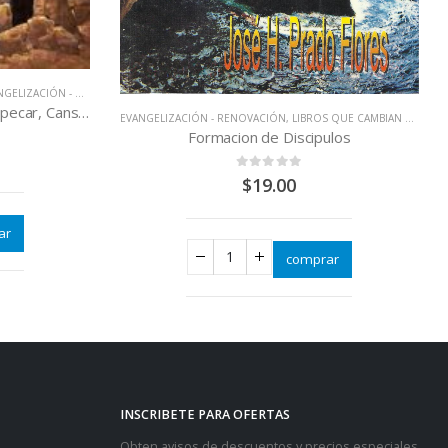
$
22.00
READ MORE
QUE CAMBIAN VIDAS
ulos
ar
INSCRIBETE PARA OFERTAS
Obten avisos de descuentos y precios especiales