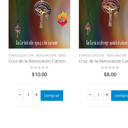
EVANGELIZACIÓN - RENOVACIÓN
,
LIBROS QUE CAMBIAN VIDAS
EVANGELIZACIÓN - RENOVACIÓN
Cruz de la Renovación Carismática azul
0
out of 5
0
out of 5
$
10.00
$
8.00
comprar
compra