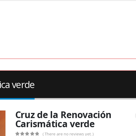
ica verde
Cruz de la Renovación
Carismática verde
( There are no reviews yet. )