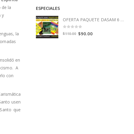
o de la
ESPECIALES
 y
OFERTA PAQUETE DASAM 6 Libros
0
out of 5
Original
Current
$
90.00
enguas, la
$
110.00
price
price
 jornadas
was:
is:
$110.00.
$90.00.
nsolidó en
licismo. A
rlo con
arismática
 Santo usen
 Santo que
o