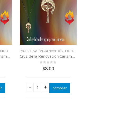
,
LIBROS QUE CAMBIAN VIDAS
EVANGELIZACIÓN - RENOVACIÓN
,
LIBROS QUE CAMBIAN VIDAS
Cruz de la Renovación Carismática morada
Cruz de la Renovación Carismática
0
out of 5
$
8.00
r
comprar