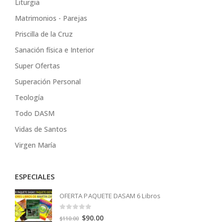
Liturgia
Matrimonios - Parejas
Priscilla de la Cruz
Sanación física e Interior
Super Ofertas
Superación Personal
Teología
Todo DASM
Vidas de Santos
Virgen María
ESPECIALES
OFERTA PAQUETE DASAM 6 Libros
0
out of 5
Original
Current
$
90.00
$
110.00