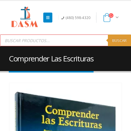
(480) 598-4320
Products
search
BUSCAR
Comprender Las Escrituras