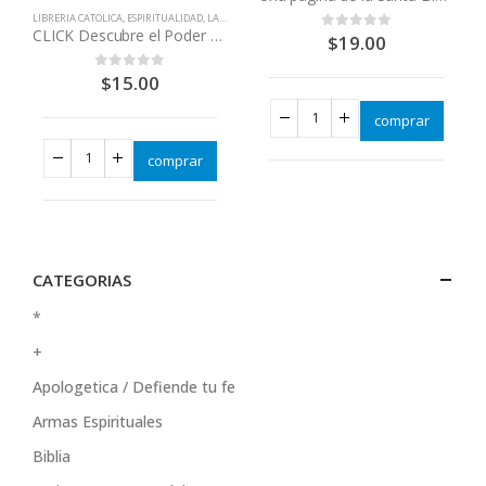
LIBRERIA CATOLICA
,
ESPIRITUALIDAD
,
LA EUCARISTÍA = CRISTO JESÚS
,
LITURGIA
CLICK Descubre el Poder de la santa Misa
$
19.00
0
out of 5
$
15.00
0
out of 5
comprar
comprar
CATEGORIAS
*
+
Apologetica / Defiende tu fe
Armas Espirituales
Biblia