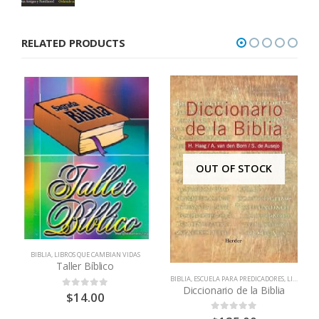
price
price
was:
is:
RELATED PRODUCTS
$110.00.
$90.00.
OUT OF STOCK
BIBLIA
,
LIBROS QUE CAMBIAN VIDAS
Taller Bíblico
BIBLIA
,
ESCUELA PARA PREDICADORES
,
LIBROS QUE CAMBIAN VIDAS
Diccionario de la Biblia
$
14.00
0
out of 5
0
out of 5